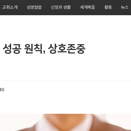
교회소개
성경말씀
신앙과 생활
세계복음
활동
뉴스
 성공 원칙, 상호존중
:45