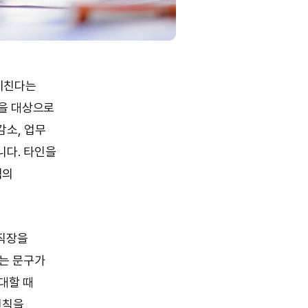
미친다는
을 대상으로
감소, 업무
니다. 타인을
직의
 직장을
라는 문구가
대할 때
원칙을,