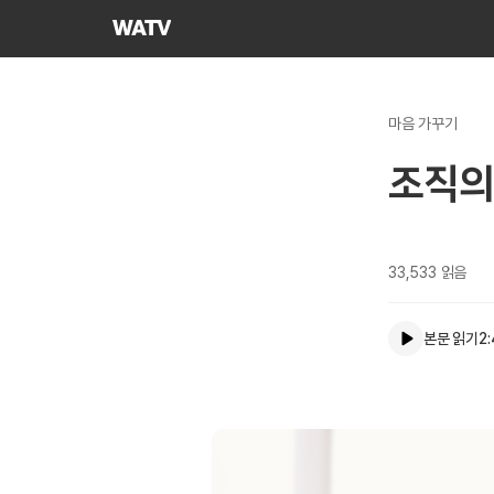
하나님의교회
세계복음선교협회
마음 가꾸기
조직의
33,533
읽음
본문 읽기
2