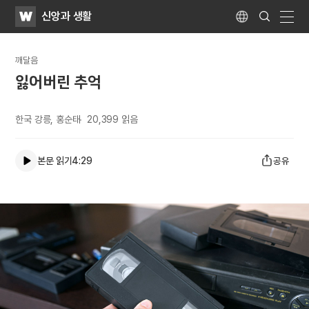
WATV
Search
신앙과 생활
Submit
Language
naviga
깨달음
잃어버린 추억
한국 강릉, 홍순태
20,399
읽음
본문 읽기
4:29
공유