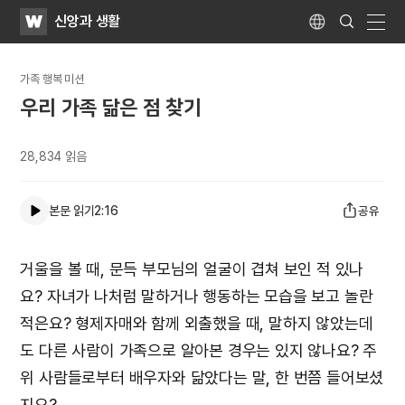
WATV
Search
신앙과 생활
Submit
Language
naviga
가족 행복 미션
우리 가족 닮은 점 찾기
28,834
읽음
본문 읽기
2:16
공유
거울을 볼 때, 문득 부모님의 얼굴이 겹쳐 보인 적 있나
요? 자녀가 나처럼 말하거나 행동하는 모습을 보고 놀란
적은요? 형제자매와 함께 외출했을 때, 말하지 않았는데
도 다른 사람이 가족으로 알아본 경우는 있지 않나요? 주
위 사람들로부터 배우자와 닮았다는 말, 한 번쯤 들어보셨
지요?