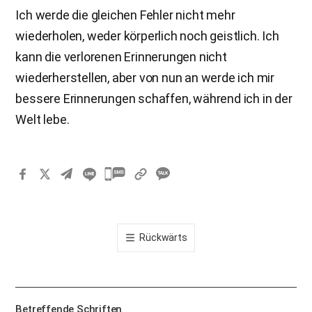
Ich werde die gleichen Fehler nicht mehr
wiederholen, weder körperlich noch geistlich. Ich
kann die verlorenen Erinnerungen nicht
wiederherstellen, aber von nun an werde ich mir
bessere Erinnerungen schaffen, während ich in der
Welt lebe.
카
카
오
톡
Rückwärts
공
유
하
기
Betreffende Schriften