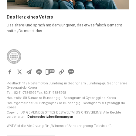
Das Herz eines Vaters
Das ältere Kind sprach mit dem jüngeren, das etwas falsch gemacht
hatte. „Du musst das…
카
카
Postfach 119 Postamt von Bundang in Seongnam Bundang-gu Seongnam-si
오
Gyeonggi-do Korea
Tel.: 82-31-738-5999 Fax: 82-31-738-5998
톡
Hauptsitz: 50 Sunae-ro Bundang-gu Seongnam-si Gyeonggi-do Korea
공
Hauptgemeinde: 35 Pangyoyeok-ro Bundang-guSeongnam-si Gyeonggi-do
Korea
유
Copyright © GEMEINDEGOTTES DES WELTMISSIONSVEREINS. Alle Rechte
하
vorbehalten.
Datenschutzbestimmungen
기
WATV ist die Abkürzung für „Witness of Ahnsahnghong Television“.