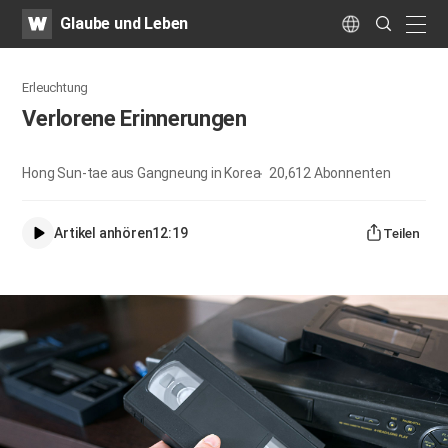
WATV
Search
Glaube und Leben
Submit
naviga
Language
Erleuchtung
Verlorene Erinnerungen
Hong Sun-tae aus Gangneung in Korea
20,612
Abonnenten
Artikel anhören
12:19
Teilen