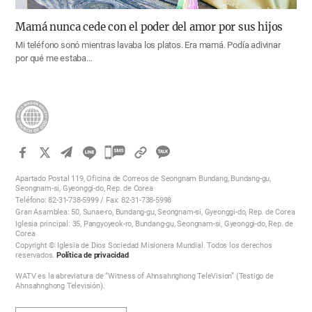
Mamá nunca cede con el poder del amor por sus hijos
Mi teléfono sonó mientras lavaba los platos. Era mamá. Podía adivinar
por qué me estaba…
카
카
Apartado Postal 119, Oficina de Correos de Seongnam Bundang, Bundang-gu,
오
Seongnam-si, Gyeonggi-do, Rep. de Corea
Teléfono: 82-31-738-5999 / Fax: 82-31-738-5998
톡
Gran Asamblea: 50, Sunae-ro, Bundang-gu, Seongnam-si, Gyeonggi-do, Rep. de Corea
공
Iglesia principal: 35, Pangyoyeok-ro, Bundang-gu, Seongnam-si, Gyeonggi-do, Rep. de
Corea
유
Copyright © Iglesia de Dios Sociedad Misionera Mundial. Todos los derechos
하
reservados.
Política de privacidad
기
WATV es la abreviatura de “Witness of Ahnsahnghong TeleVision” (Testigo de
Ahnsahnghong Televisión).