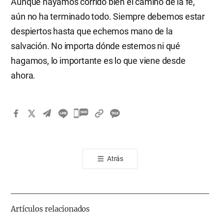
Aunque hayamos corrido bien el camino de la fe,
aún no ha terminado todo. Siempre debemos estar
despiertos hasta que echemos mano de la
salvación. No importa dónde estemos ni qué
hagamos, lo importante es lo que viene desde
ahora.
카
카
오
톡
Atrás
공
유
하
기
Artículos relacionados