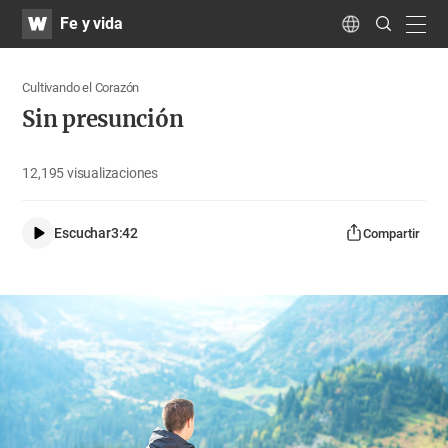
WATV
Search
Fe y vida
Submit
navig
Language
Cultivando el Corazón
Sin presunción
12,195
visualizaciones
Escuchar
3:42
Compartir