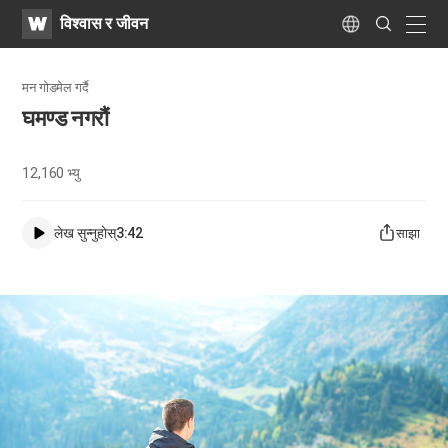
WATV
Search
विश्वास र जीवन
Submit
naviga
Language
मन गोडमेल गर्दै
घमण्ड नगरौं
12,160
भ्यु
लेख सुन्नुहोस्
3:42
साझा