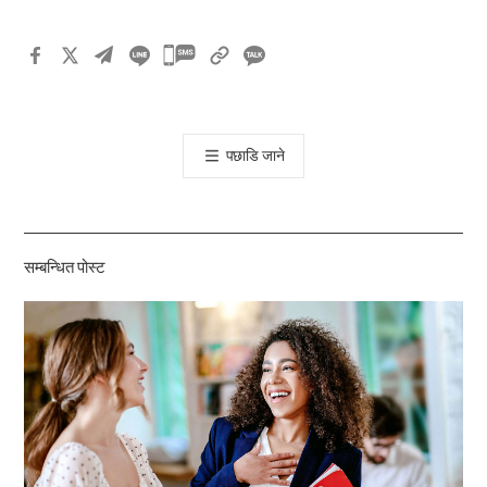
카
카
오
톡
पछाडि जाने
공
유
하
기
सम्बन्धित पोस्ट