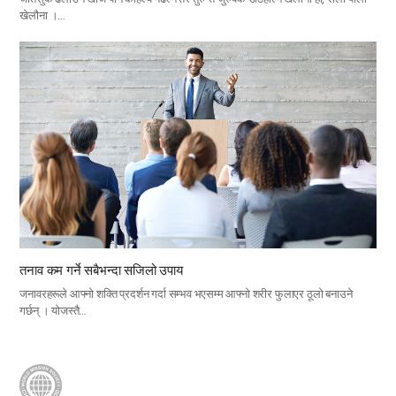
खेलौना ।…
तनाव कम गर्ने सबैभन्दा सजिलो उपाय
जनावरहरूले आफ्नो शक्ति प्रदर्शन गर्दा सम्भव भएसम्म आफ्नो शरीर फुलाएर ठूलो बनाउने
गर्छन् । योजस्तै…