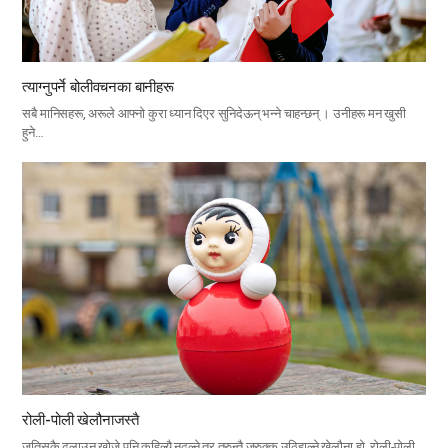
त्याग्नुपर्ने बोलीवचनका बानीहरू
सबै मानिसहरू, अरूले आफ्नो कुरा ध्यान दिएर सुनिदेऊन् भन्ने चाहन्छन् । उनीहरू मन खुसी
हुने…
रोली-पोली खेलौनाजस्तै
जतिसुकै ढलाउन खोजे पनि कहिल्यै नढल्ने तर तुरुन्तै जुरुक्क उठिहाल्ने खेलौना हो, रोली-पोली