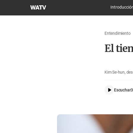
Iglesia
Introducció
de
Dios
Sociedad
Entendimiento
Misionera
Mundial
El tie
Kim Se-hun, des
Escuchar
3