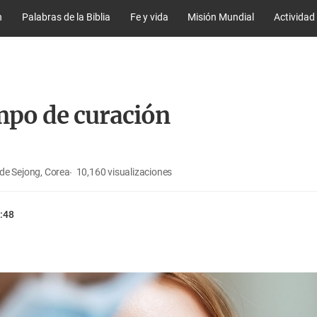
n
Palabras de la Biblia
Fe y vida
Misión Mundial
Actividad
mpo de curación
de Sejong, Corea
10,160
visualizaciones
:48