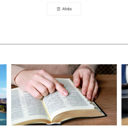
공
Atrás
유
하
기