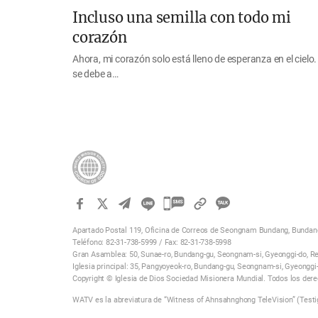
Incluso una semilla con todo mi
corazón
Ahora, mi corazón solo está lleno de esperanza en el cielo.
se debe a…
카
카
Apartado Postal 119, Oficina de Correos de Seongnam Bundang, Bundang
오
Teléfono: 82-31-738-5999 / Fax: 82-31-738-5998
톡
Gran Asamblea: 50, Sunae-ro, Bundang-gu, Seongnam-si, Gyeonggi-do, Re
Iglesia principal: 35, Pangyoyeok-ro, Bundang-gu, Seongnam-si, Gyeonggi
공
Copyright © Iglesia de Dios Sociedad Misionera Mundial. Todos los der
유
WATV es la abreviatura de “Witness of Ahnsahnghong TeleVision” (Testi
하