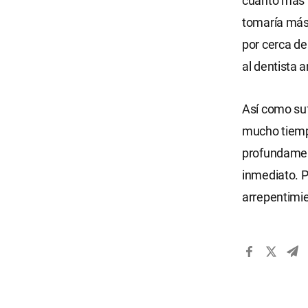
cuanto más p
tomaría más 
por cerca d
al dentista a
Así como suf
mucho tiemp
profundamen
inmediato. 
arrepentimi