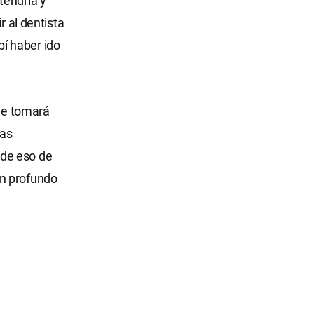
tendría y
r al dentista
í haber ido
 me tomará
das
 de eso de
on profundo