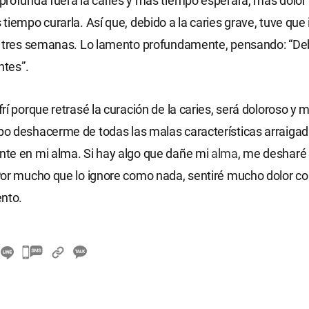
rofunda fuera la caries y más tiempo esperara, más dolor 
tiempo curarla. Así que, debido a la caries grave, tuve que i
e tres semanas. Lo lamento profundamente, pensando: “Deb
ntes”.
rí porque retrasé la curación de la caries, será doloroso y
o deshacerme de todas las malas características arraiga
te en mi alma. Si hay algo que dañe mi
alma
, me desharé
Por mucho que lo ignore como nada, sentiré mucho dolor c
ento.
카
카
오
톡