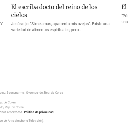
El escriba docto del reino de los
El
cielos
“Pó
una
 Y
Jesús dijo: “Si me amas, apacienta mis ovejas”. Existe una
variedad de alimentos espirituales, pero…
-gu, Seongnam-si, Gyeonggi-do, Rep. de Corea
p. de Corea
-do, Rep. de Corea
echos reservados.
Política de privacidad
go de Ahnsahnghong Televisión).