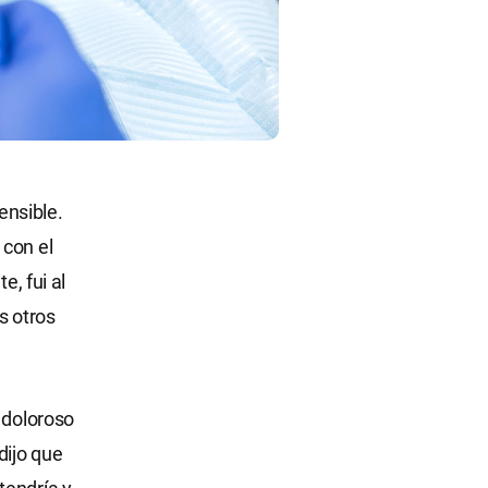
ensible.
 con el
e, fui al
s otros
 doloroso
dijo que