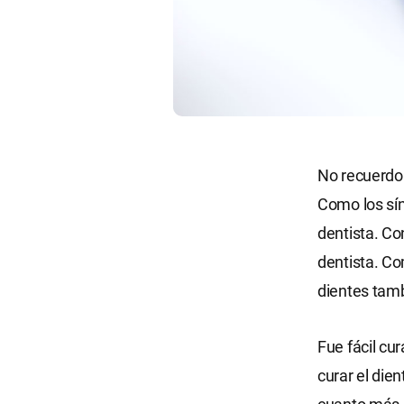
No recuerdo
Como los sín
dentista. Con
dentista. Co
dientes tamb
Fue fácil cu
curar el die