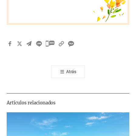
카
카
오
톡
Atrás
공
유
하
기
Artículos relacionados