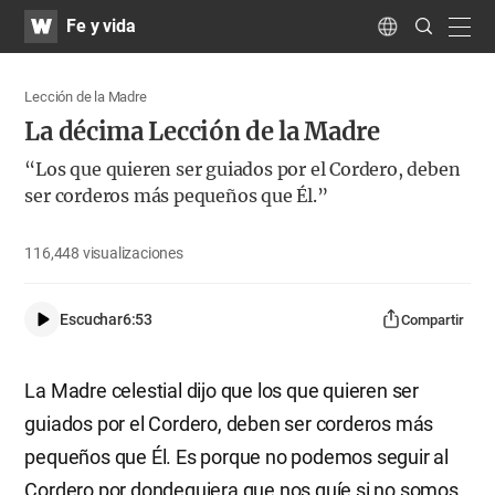
WATV
Search
Fe y vida
Submit
navig
Language
Lección de la Madre
La décima Lección de la Madre
“Los que quieren ser guiados por el Cordero, deben
ser corderos más pequeños que Él.”
116,448
visualizaciones
Escuchar
6:53
Compartir
La Madre celestial dijo que los que quieren ser
guiados por el Cordero, deben ser corderos más
pequeños que Él. Es porque no podemos seguir al
Cordero por dondequiera que nos guíe si no somos