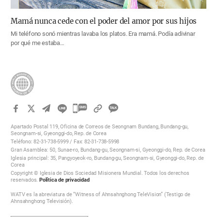
Mamá nunca cede con el poder del amor por sus hijos
Mi teléfono sonó mientras lavaba los platos. Era mamá. Podía adivinar
por qué me estaba…
카
카
Apartado Postal 119, Oficina de Correos de Seongnam Bundang, Bundang-gu,
오
Seongnam-si, Gyeonggi-do, Rep. de Corea
Teléfono: 82-31-738-5999 / Fax: 82-31-738-5998
톡
Gran Asamblea: 50, Sunae-ro, Bundang-gu, Seongnam-si, Gyeonggi-do, Rep. de Corea
공
Iglesia principal: 35, Pangyoyeok-ro, Bundang-gu, Seongnam-si, Gyeonggi-do, Rep. de
Corea
유
Copyright © Iglesia de Dios Sociedad Misionera Mundial. Todos los derechos
하
reservados.
Política de privacidad
기
WATV es la abreviatura de “Witness of Ahnsahnghong TeleVision” (Testigo de
Ahnsahnghong Televisión).