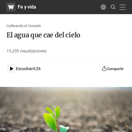
WATV
Search
Fe y vida
Submit
navig
Language
Cultivando el Corazón
El agua que cae del cielo
15,255
visualizaciones
Escuchar
4:26
Compartir