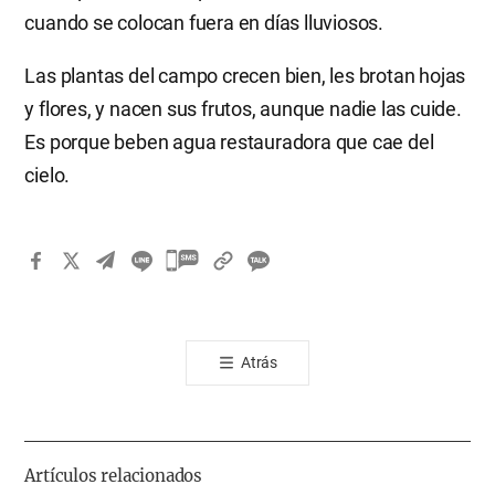
cuando se colocan fuera en días lluviosos.
Las plantas del campo crecen bien, les brotan hojas
y flores, y nacen sus frutos, aunque nadie las cuide.
Es porque beben agua restauradora que cae del
cielo.
카
카
오
톡
Atrás
공
유
하
기
Artículos relacionados