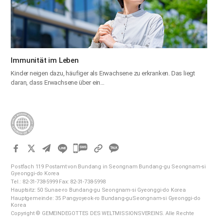
Immunität im Leben
Kinder neigen dazu, häufiger als Erwachsene zu erkranken. Das liegt
daran, dass Erwachsene über ein…
카
카
Postfach 119 Postamt von Bundang in Seongnam Bundang-gu Seongnam-si
오
Gyeonggi-do Korea
Tel.: 82-31-738-5999 Fax: 82-31-738-5998
톡
Hauptsitz: 50 Sunae-ro Bundang-gu Seongnam-si Gyeonggi-do Korea
공
Hauptgemeinde: 35 Pangyoyeok-ro Bundang-guSeongnam-si Gyeonggi-do
Korea
유
Copyright © GEMEINDEGOTTES DES WELTMISSIONSVEREINS. Alle Rechte