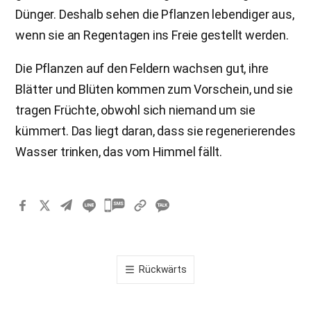
Dünger. Deshalb sehen die Pflanzen lebendiger aus,
wenn sie an Regentagen ins Freie gestellt werden.
Die Pflanzen auf den Feldern wachsen gut, ihre
Blätter und Blüten kommen zum Vorschein, und sie
tragen Früchte, obwohl sich niemand um sie
kümmert. Das liegt daran, dass sie regenerierendes
Wasser trinken, das vom Himmel fällt.
카
카
오
톡
Rückwärts
공
유
하