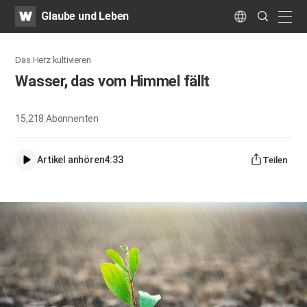
WATV
Search
Glaube und Leben
Submit
naviga
Language
Das Herz kultivieren
Wasser, das vom Himmel fällt
15,218
Abonnenten
Artikel anhören
4:33
Teilen