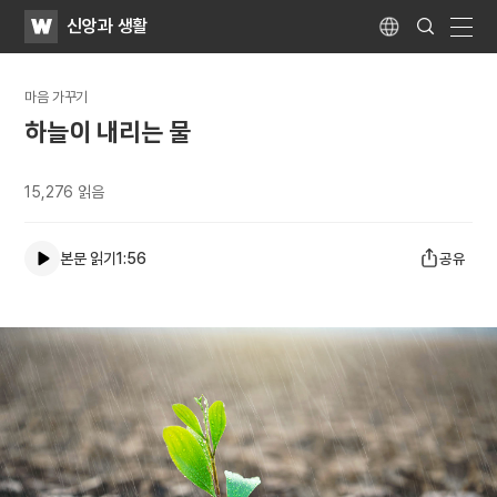
WATV
Search
신앙과 생활
Submit
Language
naviga
마음 가꾸기
하늘이 내리는 물
15,276
읽음
본문 읽기
1:56
공유