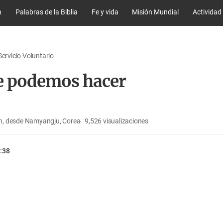
n
Palabras de la Biblia
Fe y vida
Misión Mundial
Actividad
Servicio Voluntario
e podemos hacer
, desde Namyangju, Corea
9,526
visualizaciones
:38