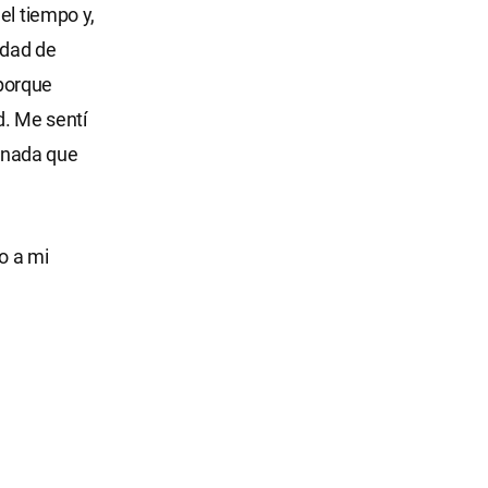
el tiempo y,
idad de
porque
d. Me sentí
 nada que
o a mi