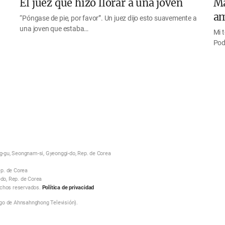
El juez que hizo llorar a una joven
Ma
am
“Póngase de pie, por favor”. Un juez dijo esto suavemente a
una joven que estaba…
Mi 
Pod
-gu, Seongnam-si, Gyeonggi-do, Rep. de Corea
p. de Corea
-do, Rep. de Corea
echos reservados.
Política de privacidad
go de Ahnsahnghong Televisión).