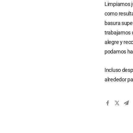
Limpiamos ju
como resulta
basura supe
trabajamos c
alegre y re
podamos hac
Incluso desp
alrededor pa