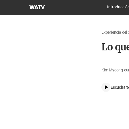
Iglesia
Introducció
de
Dios
Sociedad
Experiencia del 
Misionera
Mundial
Lo qu
Kim Myeong-eun
Escuchar
6