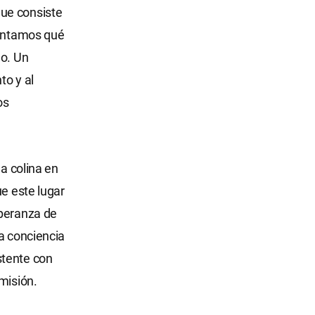
que consiste
guntamos qué
ho. Un
to y al
os
na colina en
ue este lugar
speranza de
la conciencia
stente con
misión.