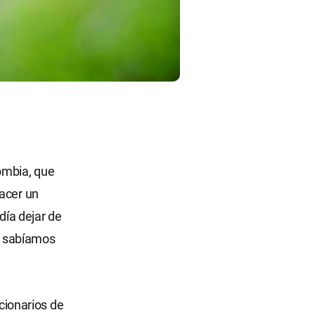
ombia, que
hacer un
día dejar de
o sabíamos
ionarios de