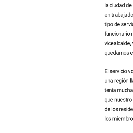
la ciudad de
en trabajado
tipo de serv
funcionario 
vicealcalde,
quedamos es
El servicio 
una región l
tenía mucha 
que nuestro 
de los resid
los miembros