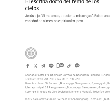
El escriba docto del reino de los
cielos
Jesús dijo: “Si me amas, apacienta mis ovejas”. Existe una
variedad de alimentos espirituales, pero…
카
카
Apartado Postal 119, Oficina de Correos de Seongnam Bundang, Bundang
오
Teléfono: 82-31-738-5999 / Fax: 82-31-738-5998
톡
Gran Asamblea: 50, Sunae-ro, Bundang-gu, Seongnam-si, Gyeonggi-do, Re
Iglesia principal: 35, Pangyoyeok-ro, Bundang-gu, Seongnam-si, Gyeonggi
공
Copyright © Iglesia de Dios Sociedad Misionera Mundial. Todos los der
유
WATV es la abreviatura de “Witness of Ahnsahnghong TeleVision” (Testi
하
기