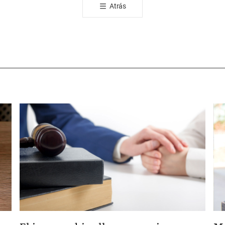
Atrás
유
하
기