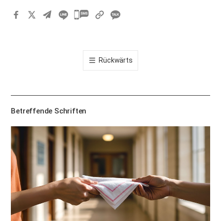
카
카
오
톡
Rückwärts
공
유
하
기
Betreffende Schriften