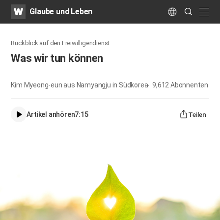
WATV
Search
Glaube und Leben
Submit
naviga
Language
Rückblick auf den Freiwilligendienst
Was wir tun können
Kim Myeong-eun aus Namyangju in Südkorea
9,612
Abonnenten
Artikel anhören
7:15
Teilen