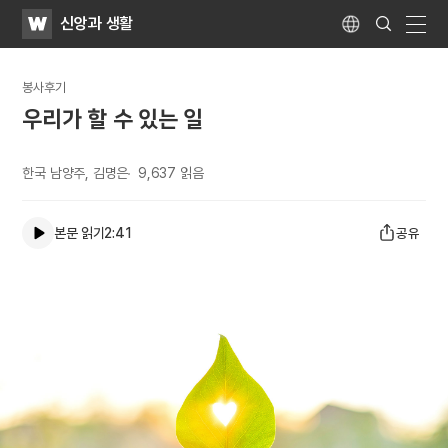
WATV
Search
신앙과 생활
Submit
Language
naviga
봉사후기
우리가 할 수 있는 일
한국 남양주, 김명은
9,637
읽음
본문 읽기
2:41
공유