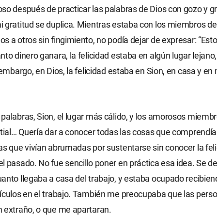
so después de practicar las palabras de Dios con gozo y gr
 gratitud se duplica. Mientras estaba con los miembros de
 a otros sin fingimiento, no podía dejar de expresar: “Estoy
nto dinero ganara, la felicidad estaba en algún lugar lejan
 embargo, en Dios, la felicidad estaba en Sion, en casa y en
palabras, Sion, el lugar más cálido, y los amorosos miembr
stial… Quería dar a conocer todas las cosas que comprendía
as que vivían abrumadas por sustentarse sin conocer la felic
l pasado. No fue sencillo poner en práctica esa idea. Se d
anto llegaba a casa del trabajo, y estaba ocupado recibie
tículos en el trabajo. También me preocupaba que las per
 extraño, o que me apartaran.