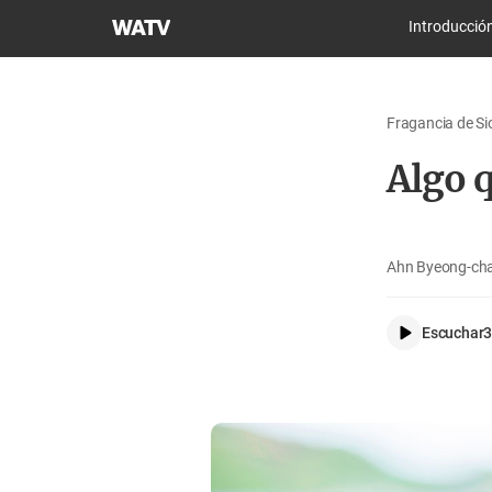
Iglesia
Introducció
de
Dios
Sociedad
Fragancia de Si
Misionera
Mundial
Algo 
Ahn Byeong-cha
Escuchar
3