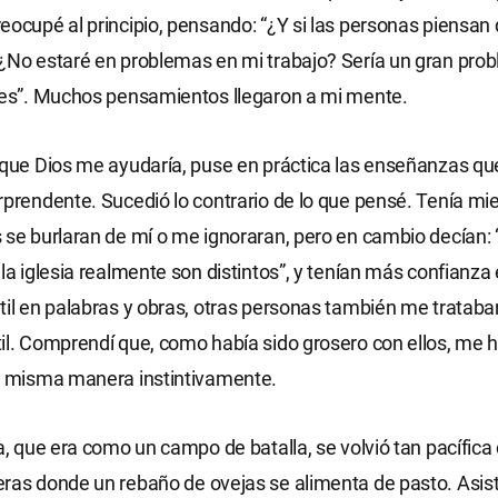
eocupé al principio, pensando: “¿Y si las personas piensan
¿No estaré en problemas en mi trabajo? Sería un gran prob
tes”. Muchos pensamientos llegaron a mi mente.
 que Dios me ayudaría, puse en práctica las enseñanzas qu
rprendente. Sucedió lo contrario de lo que pensé. Tenía mi
 se burlaran de mí o me ignoraran, pero en cambio decían: 
 la iglesia realmente son distintos”, y tenían más confianz
til en palabras y obras, otras personas también me tratab
il. Comprendí que, como había sido grosero con ellos, me 
la misma manera instintivamente.
ia, que era como un campo de batalla, se volvió tan pacífic
ras donde un rebaño de ovejas se alimenta de pasto. Asist