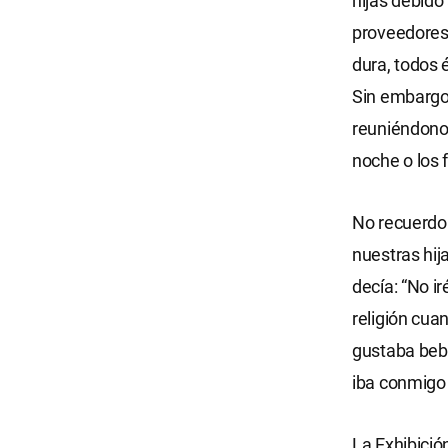
hijas debido
proveedores
dura, todos
Sin embargo,
reuniéndono
noche o los 
No recuerdo 
nuestras hij
decía: “No ir
religión cua
gustaba bebe
iba conmigo
La Exhibició