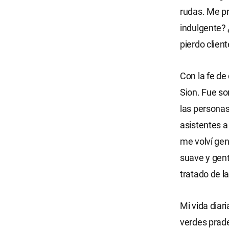
rudas. Me pr
indulgente? 
pierdo clien
Con la fe de
Sion. Fue so
las personas
asistentes a
me volví gen
suave y gent
tratado de 
Mi vida diar
verdes prade