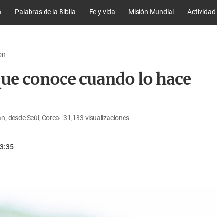
n
Palabras de la Biblia
Fe y vida
Misión Mundial
Actividad
on
que conoce cuando lo hace
n, desde Seúl, Corea
31,183
visualizaciones
3:35