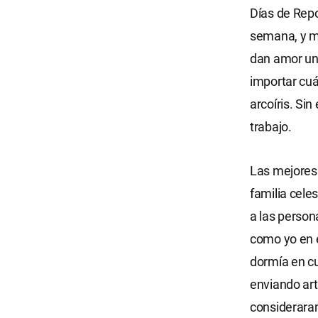
Días de Repo
semana, y mi
dan amor unos
importar cuá
arcoíris. Sin
trabajo.
Las mejores 
familia cele
a las person
como yo en e
dormía en cu
enviando ar
consideraran