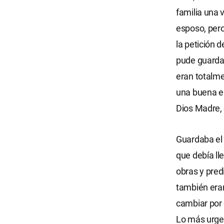
familia una 
esposo, pero
la petición 
pude guardar
eran totalme
una buena en
Dios Madre, 
Guardaba el 
que debía lle
obras y pred
también eran
cambiar por 
Lo más urgen