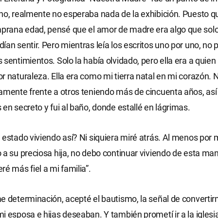
ho, realmente no esperaba nada de la exhibición. Puesto qu
rana edad, pensé que el amor de madre era algo que solo
ían sentir. Pero mientras leía los escritos uno por uno, no 
 sentimientos. Solo la había olvidado, pero ella era a quie
r naturaleza. Ella era como mi tierra natal en mi corazón. 
amente frente a otros teniendo más de cincuenta años, as
 en secreto y fui al baño, donde estallé en lágrimas.
 estado viviendo así? Ni siquiera miré atrás. Al menos por 
 a su preciosa hija, no debo continuar viviendo de esta ma
ré más fiel a mi familia”.
e determinación, acepté el bautismo, la señal de convertir
i esposa e hijas deseaban. Y también prometí ir a la iglesi