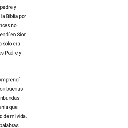
 padre y
a Biblia por
onces no
rendí en Sion
o solo era
os Padre y
comprendí
 con buenas
oribundas
tenía que
d de mi vida.
 palabras