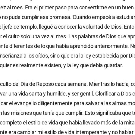
vez al mes. Era el primer paso para convertirme en un buen
 no pude cumplir esa promesa. Cuando empecé a estudiar l
del jefe de templo, llegué a conocer la voluntad de Dios. Ent
 el culto solo una vez al mes. Las palabras de Dios que ap
nte diferentes de lo que había aprendido anteriormente. N
señanza a los oídos, sino que era la ley establecida por Di
quienes realmente existen, y la ley que debía guardar.
culto del Día de Reposo cada semana. Mientras lo hacía, 
var una vida santa y humilde, y ser gentil. Glorificar a Dios
icar el evangelio diligentemente para salvar a las almas m
 las misiones que tenía que cumplir. Esto significaba que 
completo el estilo de vida que había llevado más de la mita
te era cambiar mi estilo de vida intemperante y no hablar