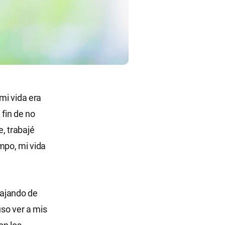
mi vida era
fin de no
, trabajé
mpo, mi vida
bajando de
uso ver a mis