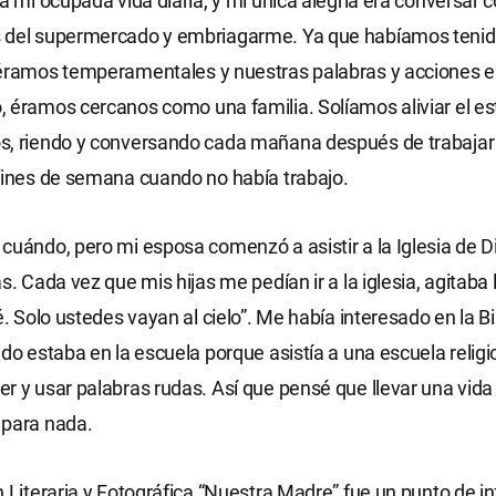
 a mi ocupada vida diaria, y mi única alegría era conversar c
 del supermercado y embriagarme. Ya que habíamos tenid
 éramos temperamentales y nuestras palabras y acciones e
 éramos cercanos como una familia. Solíamos aliviar el es
s, riendo y conversando cada mañana después de trabajar 
fines de semana cuando no había trabajo.
cuándo, pero mi esposa comenzó a asistir a la Iglesia de D
as. Cada vez que mis hijas me pedían ir a la iglesia, agitaba
é. Solo ustedes vayan al cielo”. Me había interesado en la Bib
ndo estaba en la escuela porque asistía a una escuela relig
r y usar palabras rudas. Así que pensé que llevar una vida 
 para nada.
n Literaria y Fotográfica “Nuestra Madre” fue un punto de in