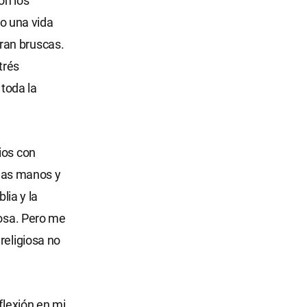
on los
o una vida
ran bruscas.
trés
toda la
ios con
 las manos y
lia y la
iosa. Pero me
religiosa no
flexión en mi