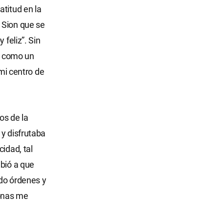
atitud en la
 Sion que se
 feliz”. Sin
o, como un
 mi centro de
os de la
 y disfrutaba
idad, tal
ebió a que
ndo órdenes y
sonas me