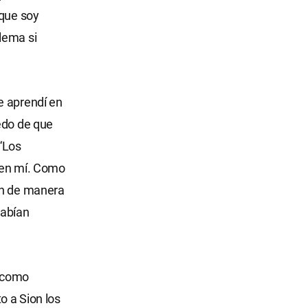
 que soy
lema si
e aprendí en
edo de que
“Los
a en mí. Como
an de manera
habían
a como
o a Sion los