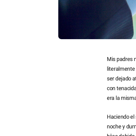
Mis padres m
literalmente
ser dejado 
con tenacida
era la mism
Haciendo el 
noche y durm