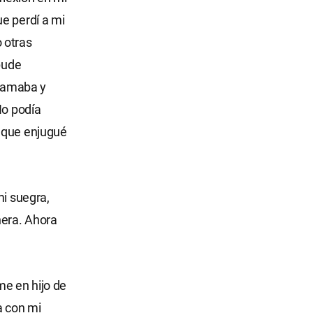
e perdí a mi
 otras
pude
n amaba y
No podía
í que enjugué
mi suegra,
nera. Ahora
me en hijo de
a con mi