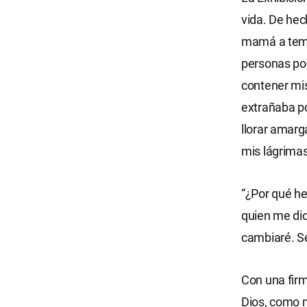
vida. De hec
mamá a temp
personas pod
contener mis
extrañaba po
llorar amarg
mis lágrimas
“¿Por qué he
quien me dio
cambiaré. Se
Con una firm
Dios, como m