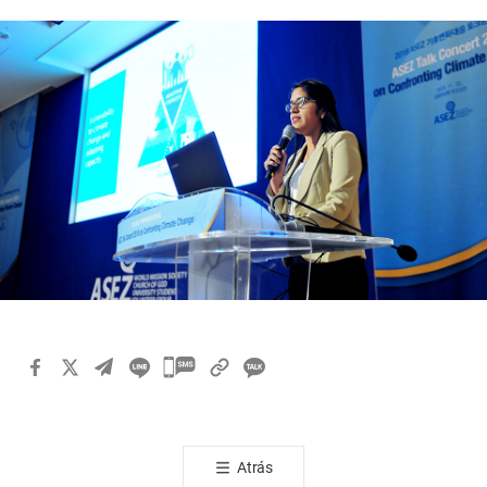
카
카
오
톡
Atrás
공