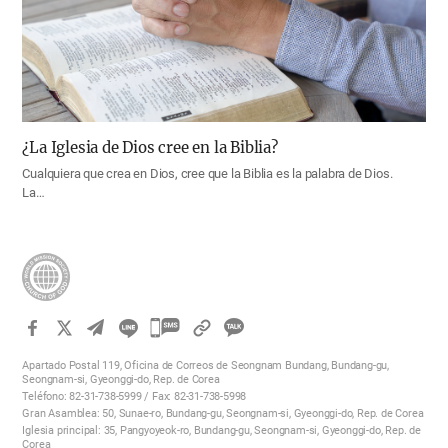
¿La Iglesia de Dios cree en la Biblia?
Cualquiera que crea en Dios, cree que la Biblia es la palabra de Dios.
La…
카
카
Apartado Postal 119, Oficina de Correos de Seongnam Bundang, Bundang-gu,
오
Seongnam-si, Gyeonggi-do, Rep. de Corea
Teléfono: 82-31-738-5999 / Fax: 82-31-738-5998
톡
Gran Asamblea: 50, Sunae-ro, Bundang-gu, Seongnam-si, Gyeonggi-do, Rep. de Corea
공
Iglesia principal: 35, Pangyoyeok-ro, Bundang-gu, Seongnam-si, Gyeonggi-do, Rep. de
Corea
유