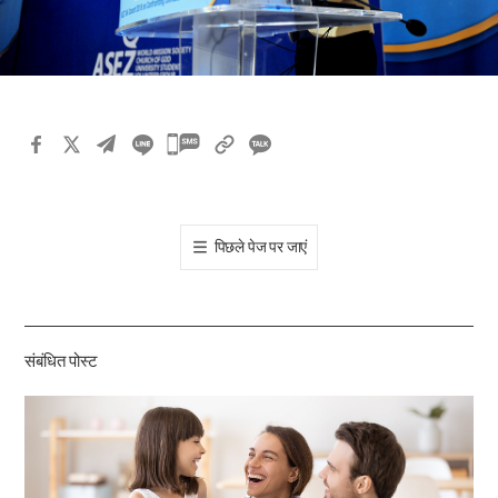
카
카
오
톡
पिछले पेज पर जाएं
공
유
하
기
संबंधित पोस्ट