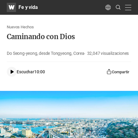
WATV
Search
Fe y vida
Submit
navig
Language
Nuevos Hechos
Caminando con Dios
Do Seong-yeong, desde Tongyeong, Corea
32,047
visualizaciones
Escuchar
10:00
Compartir