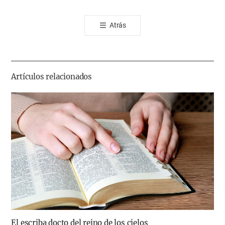
오
톡
Atrás
공
유
하
기
Artículos relacionados
El escriba docto del reino de los cielos