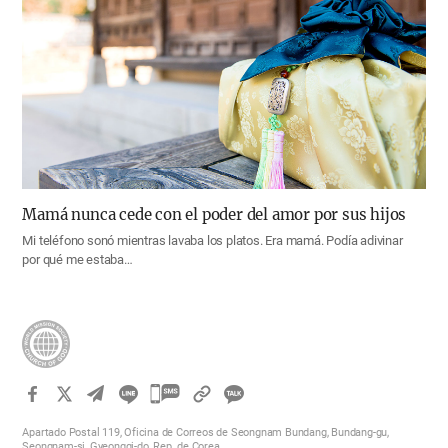
Mamá nunca cede con el poder del amor por sus hijos
Mi teléfono sonó mientras lavaba los platos. Era mamá. Podía adivinar
por qué me estaba…
카
카
Apartado Postal 119, Oficina de Correos de Seongnam Bundang, Bundang-gu,
오
Seongnam-si, Gyeonggi-do, Rep. de Corea