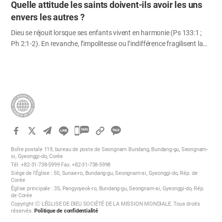
Quelle attitude les saints doivent-ils avoir les uns
envers les autres ?
Dieu se réjouit lorsque ses enfants vivent en harmonie (Ps 133:1 ;
Ph 2:1-2). En revanche, l’impolitesse ou l’indifférence fragilisent la
communion. C’est pourquoi il est essentiel de rechercher l’unité, en
cultivant le respect mutuel, la considération et l’attention les uns
envers les autres. Voyons ensemble quelles attitudes adopter au
sein de la famille spirituelle. 1. S’aimer les uns les autres, toujours
avec respect « Je vous donne un commandement nouveau : Aimez-
vous les uns les autres ; comme je vous ai aimés, vous aussi, aimez-
vous les uns les autres. » Jn 13:34 Le Christ nous invite à nous
카
accueillir et nous entourer avec la même affection qu’il a
manifestée. Par la nouvelle alliance, en recevant sa chair et son…
카
Boîte postale 119, bureau de poste de Seongnam Bundang, Bundang-gu, Seongnam-
오
si, Gyeonggi-do, Corée
Tél. +82-31-738-5999 Fax. +82-31-738-5998
톡
Siège de l'Église : 50, Sunae-ro, Bundang-gu, Seongnam-si, Gyeonggi-do, Rép. de
공
Corée
Église principale : 35, Pangyoyeok-ro, Bundang-gu, Seongnam-si, Gyeonggi-do, Rép.
유
de Corée
하
Copyright ⓒ L'ÉGLISE DE DIEU SOCIÉTÉ DE LA MISSION MONDIALE. Tous droits
réservés.
Politique de confidentialité
기