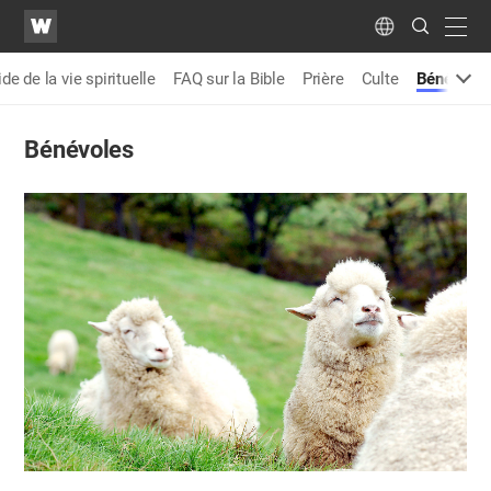
WATV
Search
Submit
navig
Language
de de la vie spirituelle
FAQ sur la Bible
Prière
Culte
Bénévoles
Bénévoles