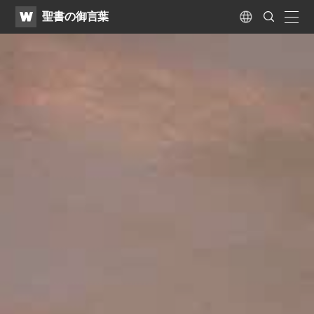
WATV
Search
聖書の御言葉
Submit
naviga
Language