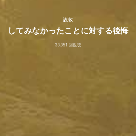
説教
してみなかったことに対する後悔
38,851
回視聴
2023
年
5
月
19
日