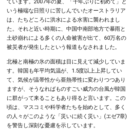
ています。2007年の夏、「千年ぶりに初めて」と
いう極端な日照りに苦しんでいたオーストラリア
は、たちどころに洪水による水害に襲われまし
た。それと近い時期に、中国中南部地方で暴雨と
土砂崩れによる多くの人命被害が出て、60万名の
被災者が発生したという報道もなされました。
北極と南極の氷の面積は目に見えて減少していま
す。韓国も年平均気温が、1.5度以上上昇してい
て、気候が温帯性から亜熱帯性に変わりつつあり
ますが、そうなればものすごい威力の台風が韓国
に群がって来ることもあり得ると言います。この
頃は、マスコミや科学者たちを始めとして、多く
の人々がこのような「災いに続く災い」(エゼ7章)
を警告し深刻な憂慮を示しています。