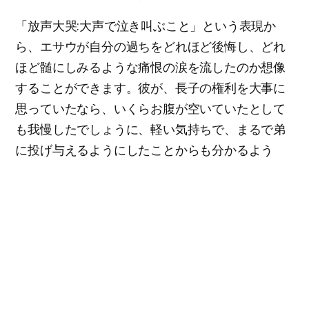
「放声大哭:大声で泣き叫ぶこと」という表現か
ら、エサウが自分の過ちをどれほど後悔し、どれ
ほど髄にしみるような痛恨の涙を流したのか想像
することができます。彼が、長子の権利を大事に
思っていたなら、いくらお腹が空いていたとして
も我慢したでしょうに、軽い気持ちで、まるで弟
に投げ与えるようにしたことからも分かるよう
に、まさかこの事によって、後日、地を叩きなが
ら後悔するとは夢にも思わなかったはずです。時
間を戻せるなら、あの時ひもじさを少しだけ堪え
ていたなら、長子の権利を守ることができたはず
なのに、といくら後悔してもあとの祭りでした。
「あの時どうして、その事をしなかっただろう
か?」
「あの時どうして、もうちょっと節制する