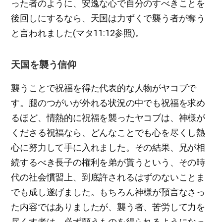
った者のように、安逸な心で自分のすべきことを
後回しにするなら、天国は力ずくで襲う者が奪う
と言われました(マタ11:12参照)。
天国を襲う信仰
襲うことで祝福を得た代表的な人物がヤコブで
す。腿のつがいが外れる状況の中でも祝福を求め
るほど、情熱的に祝福を襲ったヤコブは、神様が
くださる祝福なら、どんなことでも心を尽くし熱
心に努力して手に入れました。その結果、兄が相
続するべき長子の権利を弟が貰うという、その時
代の社会慣習上、到底許されるはずのないことま
でも成し遂げました。もちろん神様が預言なさっ
た内容ではありましたが、襲う者、苦労して力を
尽くす者は、必ず願うものを得られるようになっ