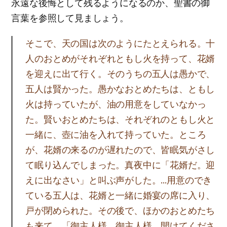
永遠な後悔として残るようになるのか、聖書の御
言葉を参照して見ましょう。
そこで、天の国は次のようにたとえられる。十
人のおとめがそれぞれともし火を持って、花婿
を迎えに出て行く。そのうちの五人は愚かで、
五人は賢かった。愚かなおとめたちは、ともし
火は持っていたが、油の用意をしていなかっ
た。賢いおとめたちは、それぞれのともし火と
一緒に、壺に油を入れて持っていた。ところ
が、花婿の来るのが遅れたので、皆眠気がさし
て眠り込んでしまった。真夜中に「花婿だ。迎
えに出なさい」と叫ぶ声がした。…用意のでき
ている五人は、花婿と一緒に婚宴の席に入り、
戸が閉められた。その後で、ほかのおとめたち
も来て、「御主人様、御主人様、開けてくださ