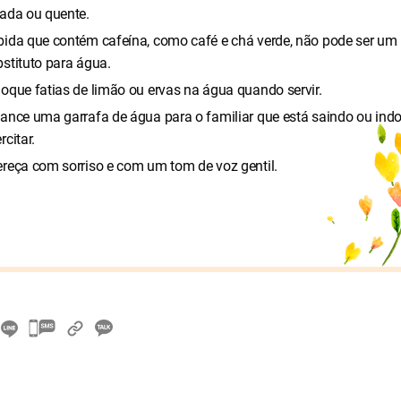
lada ou quente.
bida que contém cafeína, como café e chá verde, não pode ser um
stituto para água.
oque fatias de limão ou ervas na água quando servir.
ance uma garrafa de água para o familiar que está saindo ou indo
rcitar.
ereça com sorriso e com um tom de voz gentil.
카
카
오
톡