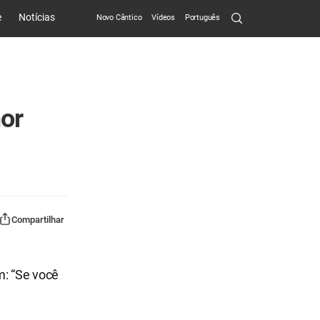
Search
e
Notícias
Novo Cântico
Vídeos
Português
Submit
or
Compartilhar
m: “Se você