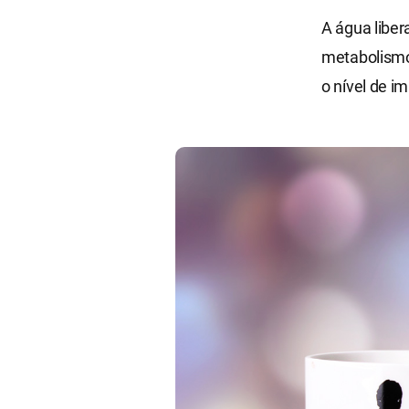
A água liber
metabolismo
o nível de i