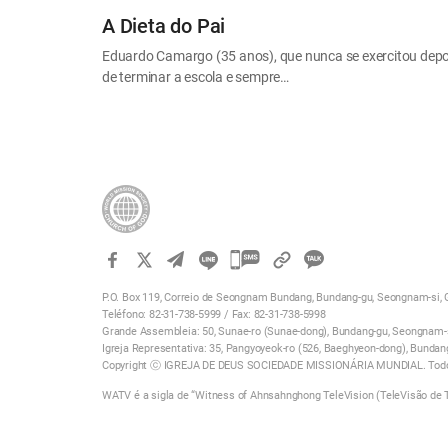
A Dieta do Pai
Eduardo Camargo (35 anos), que nunca se exercitou depo
de terminar a escola e sempre…
카
카
P.O. Box 119, Correio de Seongnam Bundang, Bundang-gu, Seongnam-si, G
오
Teléfono: 82-31-738-5999 / Fax: 82-31-738-5998
톡
Grande Assembleia: 50, Sunae-ro (Sunae-dong), Bundang-gu, Seongnam-si
Igreja Representativa: 35, Pangyoyeok-ro (526, Baeghyeon-dong), Bundan
공
Copyright ⓒ IGREJA DE DEUS SOCIEDADE MISSIONÁRIA MUNDIAL. Todos
유
WATV é a sigla de “Witness of Ahnsahnghong TeleVision (TeleVisão de
하
기