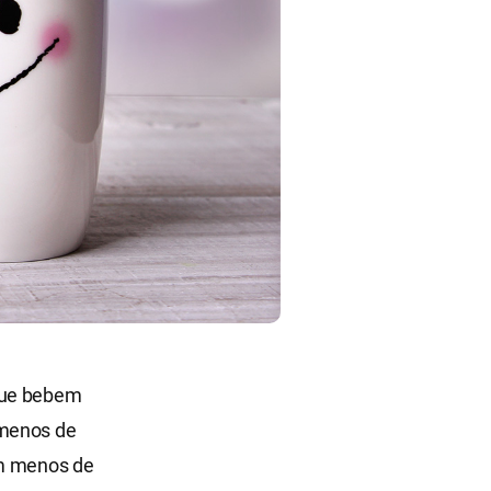
 que bebem
 menos de
em menos de