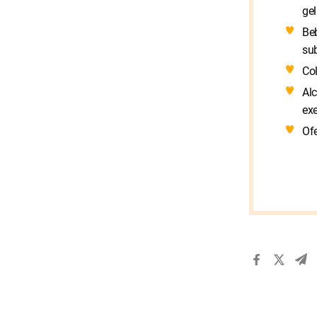
ge
Be
sub
Col
Alc
exe
Of