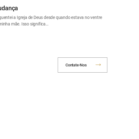
dança
quentei a Igreja de Deus desde quando estava no ventre
minha mãe. Isso significa…
Contate-Nos