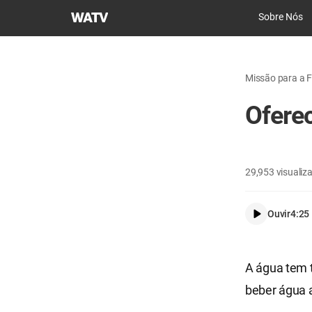
Igreja
Sobre Nós
de
Deus
Sociedade
Missão para a F
Missionária
Mundial
Ofere
29,953
visualiz
Ouvir
4:25
A água tem 
beber água 