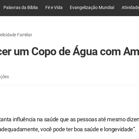
Palavras da Bíblia
Fé e Vida
Evangelização Mundial
Atividad
elicidade Familiar
cer um Copo de Água com Am
ações
tanta influência na saúde que as pessoas até mesmo dize
adequadamente, você pode ter boa saúde e longevidade”.