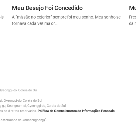
Meu Desejo Foi Concedido
Mu
is
A “missão no exterior” sempre foi meu sonho. Meu sonho se
Fre
tornava cada vez maior…
da 
yeonggi-do, Coreia do Sul
, Gyeonggi-do, Coreia do Sul
g-gu, Seongnam-si, Gyeonggi-do, Coreia do Sul
 os direitos reservados.
Política de Gerenciamento de Informações Pessoais
 Testemunha de Ahnsahnghong)”.