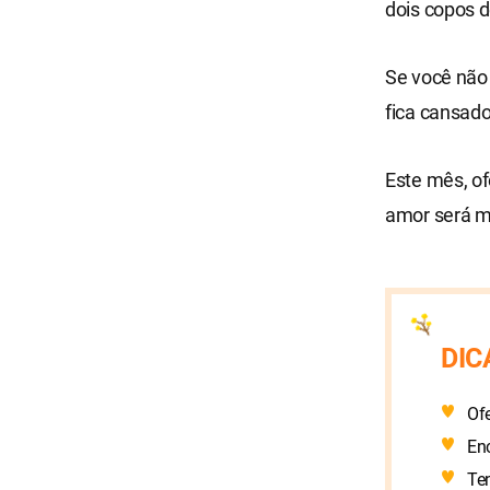
dois copos d
Se você não 
fica cansado
Este mês, of
amor será me
DIC
Of
En
Te