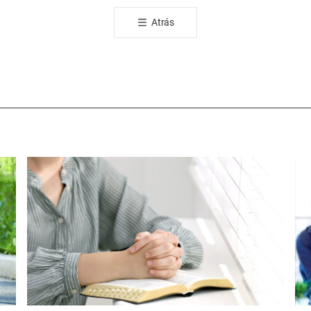
공
Atrás
유
하
기