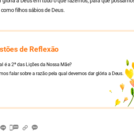
 glória a Deus em tudo o que fazemos, para que possamos
como filhos sábios de Deus.
stões de Reflexão
al é a 2ª das Lições da Nossa Mãe?
os falar sobre a razão pela qual devemos dar glória a Deus.
카