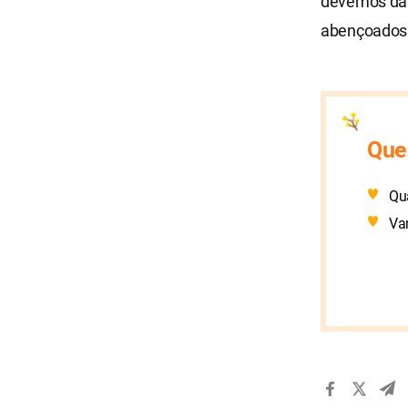
devemos dar
abençoados 
Que
Qu
Vam