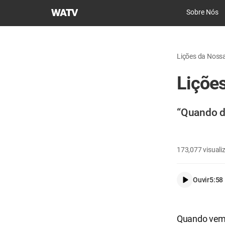
Igreja
Sobre Nós
de
Deus
Sociedade
Lições da Noss
Missionária
Mundial
Liçõe
“Quando da
173,077
visuali
Ouvir
5:58
Quando vemo