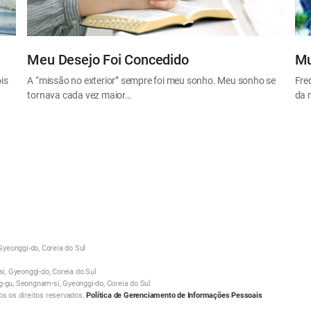
Meu Desejo Foi Concedido
Mu
is
A “missão no exterior” sempre foi meu sonho. Meu sonho se
Fre
tornava cada vez maior…
da 
yeonggi-do, Coreia do Sul
, Gyeonggi-do, Coreia do Sul
g-gu, Seongnam-si, Gyeonggi-do, Coreia do Sul
 os direitos reservados.
Política de Gerenciamento de Informações Pessoais