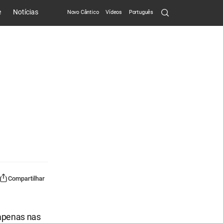
Search
e
Notícias
Novo Cântico
Vídeos
Português
Submit
Compartilhar
apenas nas