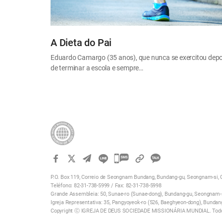
A Dieta do Pai
Eduardo Camargo (35 anos), que nunca se exercitou depo
de terminar a escola e sempre…
카
카
P.O. Box 119, Correio de Seongnam Bundang, Bundang-gu, Seongnam-si, G
오
Teléfono: 82-31-738-5999 / Fax: 82-31-738-5998
톡
Grande Assembleia: 50, Sunae-ro (Sunae-dong), Bundang-gu, Seongnam-si
Igreja Representativa: 35, Pangyoyeok-ro (526, Baeghyeon-dong), Bundan
공
Copyright ⓒ IGREJA DE DEUS SOCIEDADE MISSIONÁRIA MUNDIAL. Todos
유