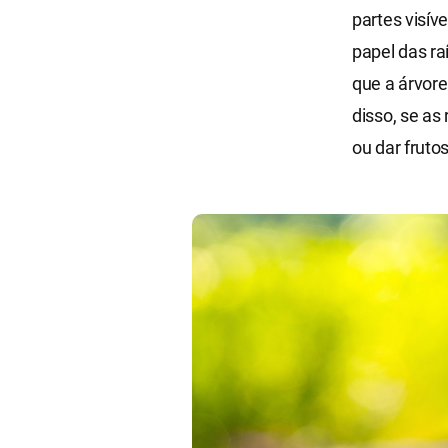
partes visíve
papel das ra
que a árvore
disso, se a
ou dar fruto