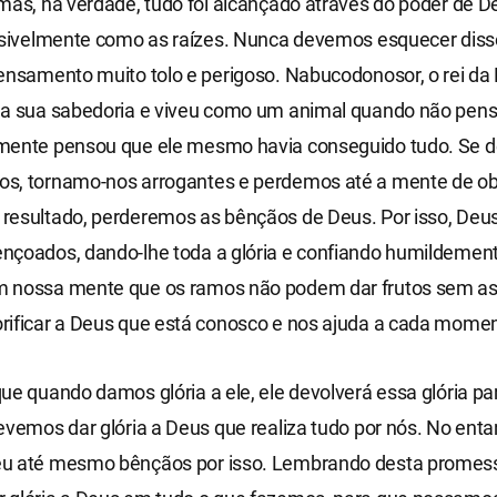
mas, na verdade, tudo foi alcançado através do poder de 
isivelmente como as raízes. Nunca devemos esquecer disso.
ensamento muito tolo e perigoso. Nabucodonosor, o rei da 
 a sua sabedoria e viveu como um animal quando não pe
mente pensou que ele mesmo havia conseguido tudo. Se d
s, tornamo-nos arrogantes e perdemos até a mente de o
resultado, perderemos as bênçãos de Deus. Por isso, Deu
nçoados, dando-lhe toda a glória e confiando humildement
 nossa mente que os ramos não podem dar frutos sem as 
rificar a Deus que está conosco e nos ajuda a cada momen
ue quando damos glória a ele, ele devolverá essa glória pa
evemos dar glória a Deus que realiza tudo por nós. No enta
u até mesmo bênçãos por isso. Lembrando desta promess