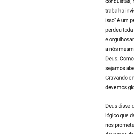
conquistas, 
trabalha inv
isso” é um p
perdeu toda
e orgulhosa
a nós mesmo
Deus. Como 
sejamos abe
Gravando em
devemos glo
Deus disse q
lógico que d
nos promete