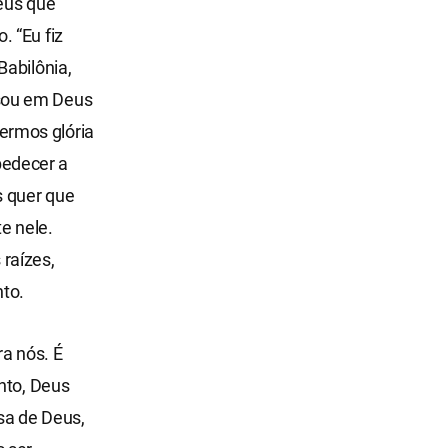
Deus que
 “Eu fiz
Babilônia,
nsou em Deus
ermos glória
bedecer a
s quer que
e nele.
raízes,
to.
ra nós. É
nto, Deus
a de Deus,