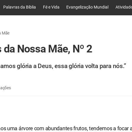
Palavras da Bíblia
Fé e Vida
Evangelização Mundial
Atividad
a Mãe
s da Nossa Mãe, Nº 2
mos glória a Deus, essa glória volta para nós.”
zações
s uma árvore com abundantes frutos, tendemos a focar 