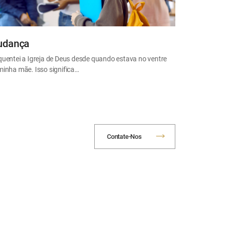
dança
quentei a Igreja de Deus desde quando estava no ventre
minha mãe. Isso significa…
Contate-Nos