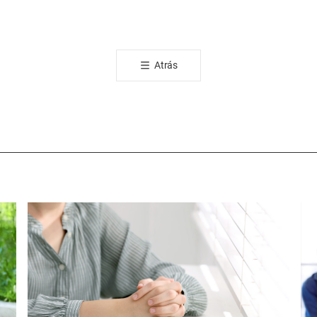
카
오
톡
공
Atrás
유
하
기