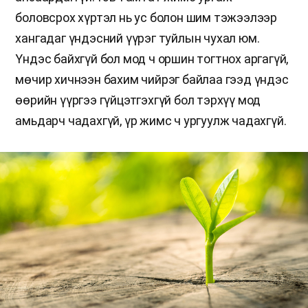
боловсрох хүртэл нь ус болон шим тэжээлээр
хангадаг үндэсний үүрэг туйлын чухал юм.
Үндэс байхгүй бол мод ч оршин тогтнох аргагүй,
мөчир хичнээн бахим чийрэг байлаа гээд үндэс
өөрийн үүргээ гүйцэтгэхгүй бол тэрхүү мод
амьдарч чадахгүй, үр жимс ч ургуулж чадахгүй.