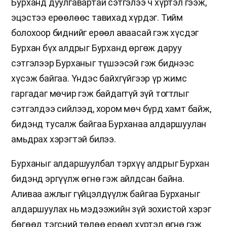
Бурханд дуулгавартай сэтгэлээ ч хүртэл гээж,
эцэстээ ерөөлөөс тавихад хүрдэг. Тийм
болохоор биднийг ерөөл аваасай гэж хүсдэг
Бурхан бүх алдрыг Бурханд өргөж даруу
сэтгэлээр Бурханыг түшээсэй гэж биднээс
хүсэж байгаа. Үндэс байхгүйгээр үр жимс
гаргадаг мөчир гэж байдаггүй зүй тогтлыг
сэтгэлдээ сийлээд, хором мөч бүрд хамт байж,
бидэнд тусалж байгаа Бурханаа алдаршуулан
амьдрах хэрэгтэй билээ.
Бурханыг алдаршуулбал тэрхүү алдрыг Бурхан
бидэнд эргүүлж өгнө гэж айлдсан байна.
Аливаа ажлыг гүйцэлдүүлж байгаа Бурханыг
алдаршуулах нь мэдээжийн зүй зохистой хэрэг
бөгөөд тэгсний төлөө ерөөл хүртэл өгнө гэж