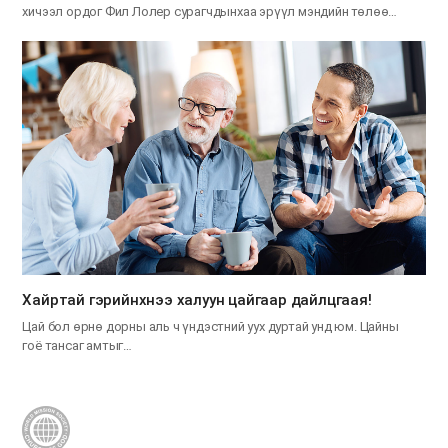
хичээл ордог Фил Лолер сурагчдынхаа эрүүл мэндийн төлөө…
Хайртай гэрийнхнээ халуун цайгаар дайлцгаая!
Цай бол өрнө дорны аль ч үндэстний уух дуртай унд юм. Цайны
гоё тансаг амтыг…