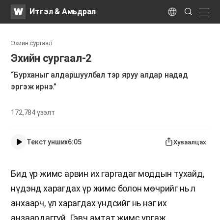
WATV
Search
Итгэл & Амьдрал
Submit
naviga
Language
Эхийн сургаал
Эхийн сургаал-2
“Бурханыг алдаршуулбал тэр яруу алдар надад
эргэж ирнэ.”
172,784
үзэлт
Текст унших
6:05
Хуваалцах
Бид үр жимс арвин их гаргадаг моддын тухайд,
нүдэнд харагдах үр жимс болон мөчрийг нь л
анхаарч, үл харагдах үндсийг нь нэг их
анзаардаггүй. Гэвч амтат жимс ургаж