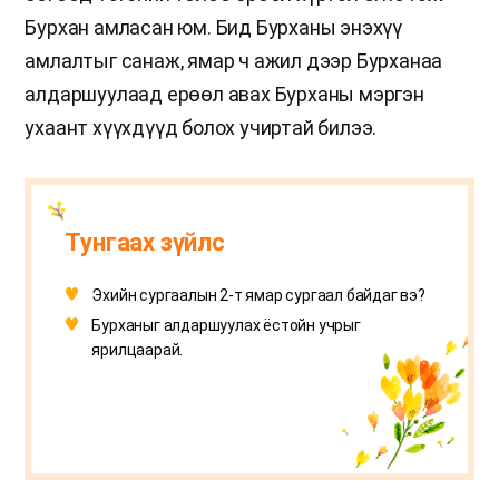
Бурхан амласан юм. Бид Бурханы энэхүү
амлалтыг санаж, ямар ч ажил дээр Бурханаа
алдаршуулаад ерөөл авах Бурханы мэргэн
ухаант хүүхдүүд болох учиртай билээ.
Тунгаах зүйлс
Эхийн сургаалын 2-т ямар сургаал байдаг вэ?
Бурханыг алдаршуулах ёстойн учрыг
ярилцаарай.