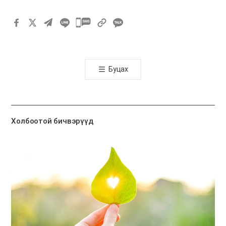
카
카
오
톡
Буцах
공
유
하
기
Холбоотой бичвэрүүд