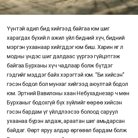
Үүнтэй адил бид хийгээд байгаа юм шиг
харагдах бүхий л ажил үйл бидний хүч, бидний
мэргэн ухаанаар хийгддэг юм биш. Харин яг л
модны үндэс шиг далдаас үүргээ гүйцэтгэж
байгаа Бурханы хүч чадлаар болж бүтдэг
гэдгийг мэддэг байх хэрэгтэй юм. “Би хийсэн”
гэсэн бодол бол мунхаг хийгээд аюултай бодол
юм. Эртний Вавилоны хаан Небухаднезар ч мөн
Бурханыг бодохгүй бүх зүйлийг өөрөө хийсэн
гэсэн бардам үг үйлдлээсээ болоод саруул
ухаанаа бүрэн алдаж, араатан шиг амьдарсан
байдаг. Өөрт яруу алдар өргөвөл бардам болж