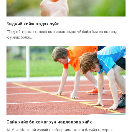
​Бидний хийж чадах зүйл
“Тэдний төрөлх хэлээр нь ч ярьж чадахгүй байж бид ер нь тэнд
юу хийх болж…
Сайн хийх ба хамаг хүч чадлаараа хийх
АНУ-ын Иллиной мужийн Нейпервилл хотод биеийн тамирын