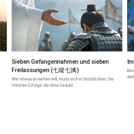
Sieben Gefangennahmen und sieben
Im
Freilassungen (七縱七擒)
Kin
erk
Wer etwas erreichen will, muss sich in Geduld üben. Die
meisten Erfolge, die ohne Geduld…