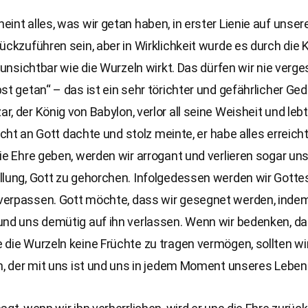
int alles, was wir getan haben, in erster Lienie auf unser
ückzuführen sein, aber in Wirklichkeit wurde es durch die 
r unsichtbar wie die Wurzeln wirkt. Das dürfen wir nie verge
st getan“ – das ist ein sehr törichter und gefährlicher Ge
, der König von Babylon, verlor all seine Weisheit und lebt
 nicht an Gott dachte und stolz meinte, er habe alles erreich
ie Ehre geben, werden wir arrogant und verlieren sogar un
llung, Gott zu gehorchen. Infolgedessen werden wir Gotte
erpassen. Gott möchte, dass wir gesegnet werden, indem 
und uns demütig auf ihn verlassen. Wenn wir bedenken, da
die Wurzeln keine Früchte zu tragen vermögen, sollten wi
n, der mit uns ist und uns in jedem Moment unseres Lebens 