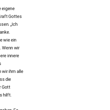
e eigene
Kraft Gottes
ssen. „Ich
danke.
e wie ein
t. Wenn wir
sere innere
s
wir ihm alle
ss die
r Gott
hilft.