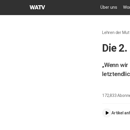
GEMEINDE
Über uns
Wor
GOTTES
DES
WELTMISSIONSVEREINS
Lehren der Mut
Die 2.
„Wenn wir 
letztendli
172,833
Abonn
Artikel a