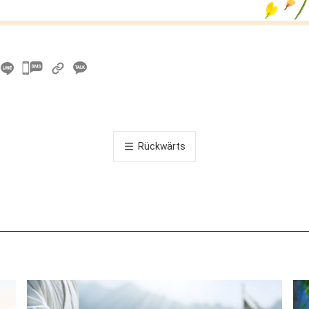
카
카
오
톡
공
Rückwärts
유
하
기