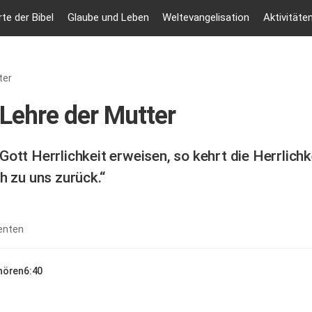
te der Bibel
Glaube und Leben
Weltevangelisation
Aktivitäte
ter
 Lehre der Mutter
Gott Herrlichkeit erweisen, so kehrt die Herrlichk
ch zu uns zurück.“
enten
nhören
6:40