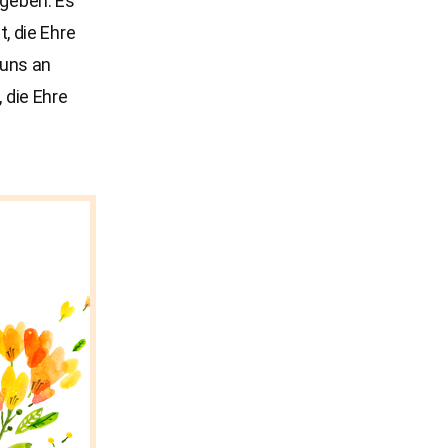
kgeben. Es
t, die Ehre
 uns an
, die Ehre