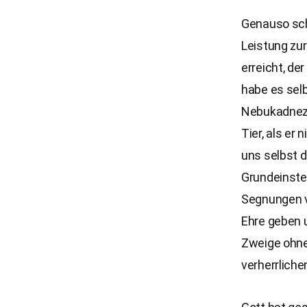
Genauso sche
Leistung zur
erreicht, de
habe es selb
Nebukadnezar
Tier, als er
uns selbst d
Grundeinste
Segnungen v
Ehre geben 
Zweige ohne 
verherrliche