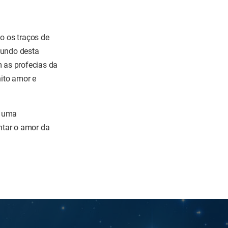
o os traços de
mundo desta
m as profecias da
nito amor e
r uma
ntar o amor da