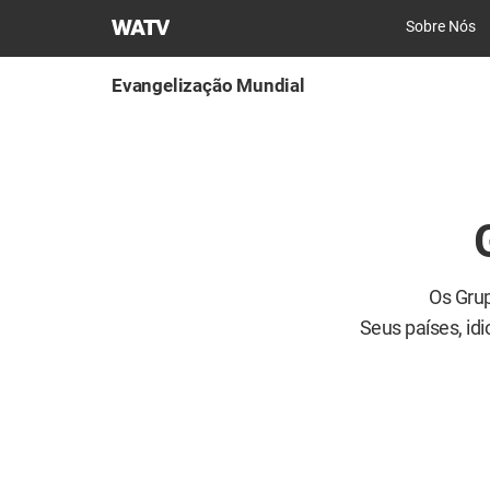
Igreja
Sobre Nós
de
Deus
Evangelização Mundial
Sociedade
Missionária
Mundial
Os Grup
Seus países, idi