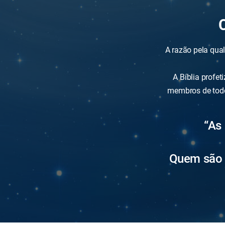
A razão pela qua
A Bíblia profe
membros de todo
“As 
Quem são 