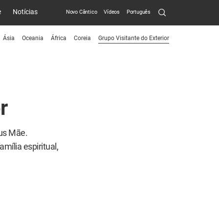
Search
e
Notícias
Novo Cântico
Vídeos
Português
Submit
Ásia
Oceania
África
Coreia
Grupo Visitante do Exterior
menu
toggle
button
r
eus Mãe.
mília espiritual,