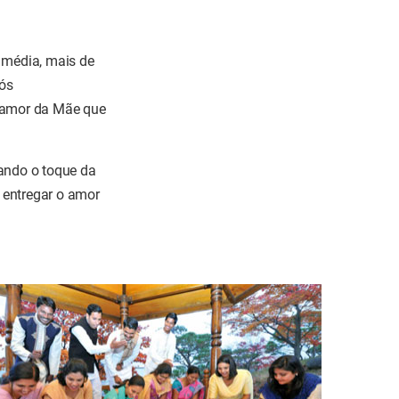
m média, mais de
pós
o amor da Mãe que
jando o toque da
 entregar o amor