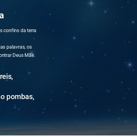
a
 confins da terra
as palavras, os
ontrar Deus Mãe.
reis,
mo pombas,