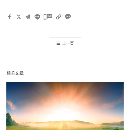
카
카
오
톡
上一页
공
유
하
기
相关文章