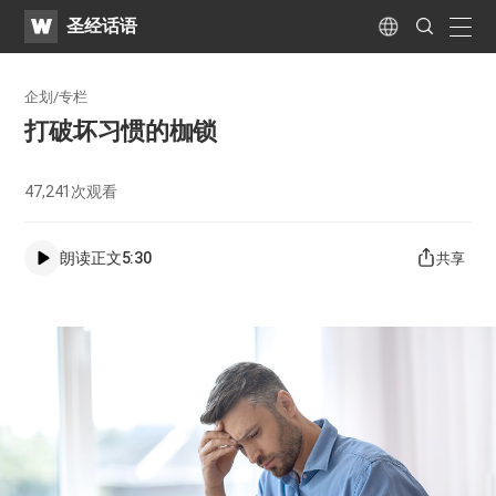
WATV
Search
圣经话语
Submit
naviga
Language
企划/专栏
打破坏习惯的枷锁
47,241
次观看
朗读正文
5:30
共享