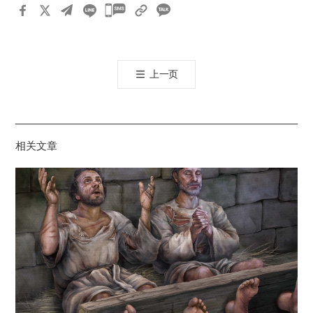
카
카
오
톡
上一页
공
유
하
기
相关文章