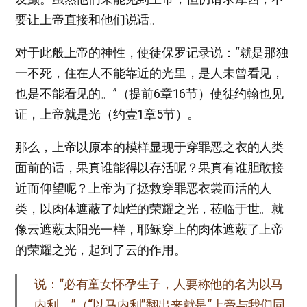
要让上帝直接和他们说话。
对于此般上帝的神性，使徒保罗记录说：“就是那独
一不死，住在人不能靠近的光里，是人未曾看见，
也是不能看见的。”（提前6章16节）使徒约翰也见
证，上帝就是光（约壹1章5节）。
那么，上帝以原本的模样显现于穿罪恶之衣的人类
面前的话，果真谁能得以存活呢？果真有谁胆敢接
近而仰望呢？上帝为了拯救穿罪恶衣裳而活的人
类，以肉体遮蔽了灿烂的荣耀之光，莅临于世。就
像云遮蔽太阳光一样，耶稣穿上的肉体遮蔽了上帝
的荣耀之光，起到了云的作用。
说：“必有童女怀孕生子，人要称他的名为以马
内利。”（“以马内利”翻出来就是“上帝与我们同