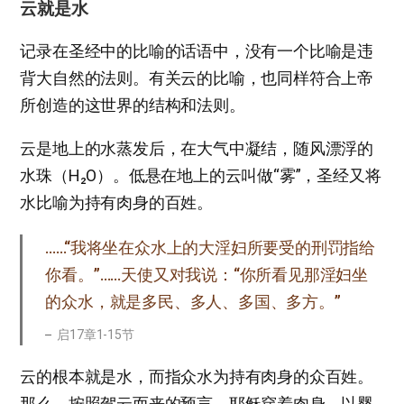
云就是水
记录在圣经中的比喻的话语中，没有一个比喻是违
背大自然的法则。有关云的比喻，也同样符合上帝
所创造的这世界的结构和法则。
云是地上的水蒸发后，在大气中凝结，随风漂浮的
水珠（H₂O）。低悬在地上的云叫做“雾”，圣经又将
水比喻为持有肉身的百姓。
……“我将坐在众水上的大淫妇所要受的刑罚指给
你看。”……天使又对我说：“你所看见那淫妇坐
的众水，就是多民、多人、多国、多方。”
启17章1-15节
云的根本就是水，而指众水为持有肉身的众百姓。
那么，按照驾云而来的预言，耶稣穿着肉身，以婴