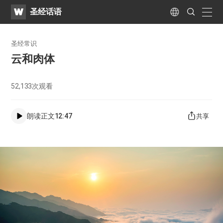
WATV
Search
圣经话语
Submit
naviga
Language
圣经常识
云和肉体
52,133
次观看
朗读正文
12:47
共享