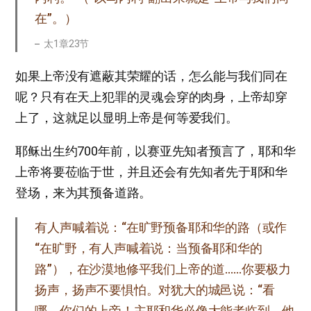
在”。）
太1章23节
如果上帝没有遮蔽其荣耀的话，怎么能与我们同在
呢？只有在天上犯罪的灵魂会穿的肉身，上帝却穿
上了，这就足以显明上帝是何等爱我们。
耶稣出生约700年前，以赛亚先知者预言了，耶和华
上帝将要莅临于世，并且还会有先知者先于耶和华
登场，来为其预备道路。
有人声喊着说：“在旷野预备耶和华的路（或作
“在旷野，有人声喊着说：当预备耶和华的
路”），在沙漠地修平我们上帝的道……你要极力
扬声，扬声不要惧怕。对犹大的城邑说：“看
哪，你们的上帝！主耶和华必像大能者临到，他