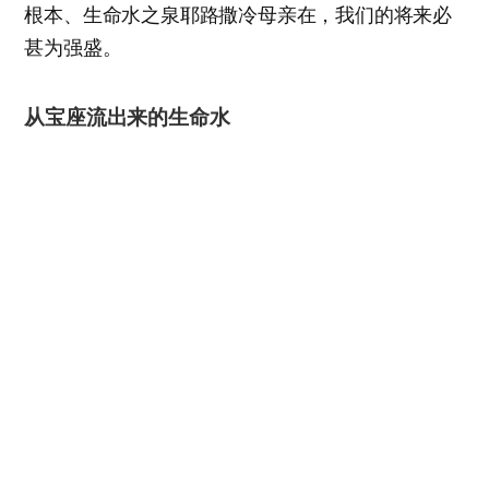
根本、生命水之泉耶路撒冷母亲在，我们的将来必
甚为强盛。
从宝座流出来的生命水
透过使徒约翰显示出的生命水江河的发源地，是上
帝和羔羊的宝座。上帝的宝座又意味着耶路撒冷母
亲。
天使又指示我在城内街道当中一道生命水的河，
明亮如水晶，从上帝和羔羊的宝座流出来。在河
这边与那边有生命树，结十二样果子，每月都结
果子，树上的叶子乃为医治万民。以后再没有咒
诅。……他们要作王，直到永永远远……
启22章1-6节