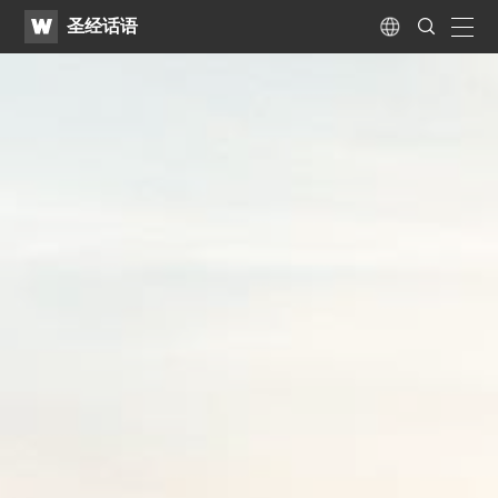
WATV
Search
圣经话语
Submit
naviga
Language