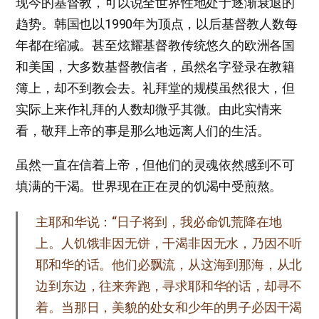
现今的基督教，可以说全世界性地处于逐渐衰退的
趋势。韩国也以1990年为顶点，以后基督教人数每
年都在缩减。甚至炫耀基督教传统悠久的欧洲各国
和美国，大多数基督教信者，虽然名字登录在教籍
簿上，却不到教会去。礼拜堂的规模虽然很大，但
实际上来作礼拜的人数却微乎其微。由此实情来
看，敬拜上帝的事是那么地远离人们的生活。
虽然一直在信着上帝，但他们的灵魂依然感到不可
填满的干渴。世界现在正在灵的饥渴中受煎熬。
主耶和华说：“日子将到，我必命饥荒降在地
上。人饥饿非因无饼，干渴非因无水，乃因不听
耶和华的话。他们必飘流，从这海到那海，从北
边到东边，往来奔跑，寻求耶和华的话，却寻不
着。当那日，美貌的处女和少年的男子必因干渴