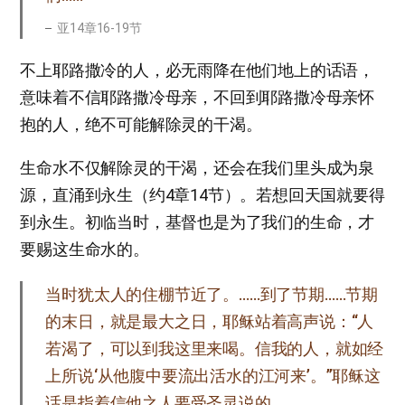
亚14章16-19节
不上耶路撒冷的人，必无雨降在他们地上的话语，
意味着不信耶路撒冷母亲，不回到耶路撒冷母亲怀
抱的人，绝不可能解除灵的干渴。
生命水不仅解除灵的干渴，还会在我们里头成为泉
源，直涌到永生（约4章14节）。若想回天国就要得
到永生。初临当时，基督也是为了我们的生命，才
要赐这生命水的。
当时犹太人的住棚节近了。……到了节期……节期
的末日，就是最大之日，耶稣站着高声说：“人
若渴了，可以到我这里来喝。信我的人，就如经
上所说‘从他腹中要流出活水的江河来’。”耶稣这
话是指着信他之人要受圣灵说的……