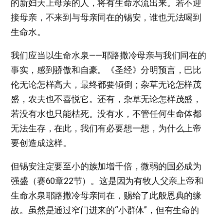
的新妇天上母亲的人，将有生命水流出来。若不迎
接母亲，不来到与母亲同在的锡安，谁也无法喝到
生命水。
我们应当以生命水泉——耶路撒冷母亲与我们同在的
事实，感到骄傲和自豪。《圣经》分明预言，巴比
伦无论怎样高大，最终都要倾倒；杂草无论怎样茂
盛，农夫也不喜悦它。还有，杂草无论怎样茂盛，
若没有水也只能枯死。没有水，不管任何生命体都
无法生存，在此，我们有必要想一想，为什么上帝
要创造成这样。
但锡安注定要至小的族加增千倍，微弱的国必成为
强盛（赛60章22节）。这是因为有牧人父亲上帝和
生命水泉耶路撒冷母亲同在，赐给了此般恩典的缘
故。虽然是通过窄门进来的“小群体”，但有生命的