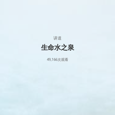
讲道
生命水之泉
49,166
次观看
2020
年
8
月
7
日