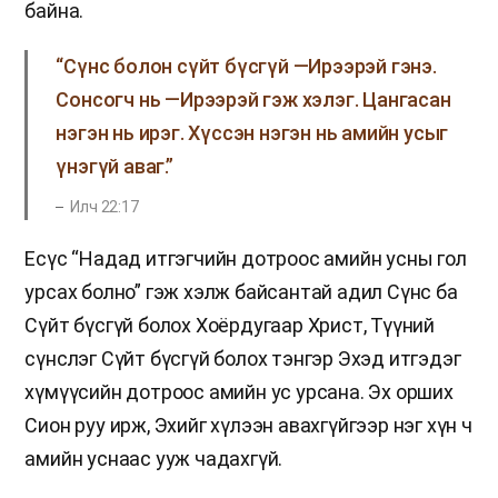
байна.
“Сүнс болон сүйт бүсгүй —Ирээрэй гэнэ.
Сонсогч нь —Ирээрэй гэж хэлэг. Цангасан
нэгэн нь ирэг. Хүссэн нэгэн нь амийн усыг
үнэгүй аваг.”
Илч 22:17
Есүс “Надад итгэгчийн дотроос амийн усны гол
урсах болно” гэж хэлж байсантай адил Сүнс ба
Сүйт бүсгүй болох Хоёрдугаар Христ, Түүний
сүнслэг Сүйт бүсгүй болох тэнгэр Эхэд итгэдэг
хүмүүсийн дотроос амийн ус урсана. Эх орших
Сион руу ирж, Эхийг хүлээн авахгүйгээр нэг хүн ч
амийн уснаас ууж чадахгүй.