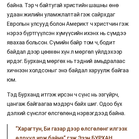
байна. Тэр ч байтугай христийн шашны өнө
удаан жилийн уламжлалтай гэж сайрхдаг
Европын улсууд болон Америкт ч христчин гэж
нэрээ бүртгүүлсэн хүмүүсийн ихэнх нь сүмдээ
явахаа больсон. Сүмийн байр том ч, бодит
байдал дээр цөөхөн хүн л мөргөл үйлдэхээр
ирдэг. Бурханд мөргөх нь тэдний амьдралаас
хичнээн холдсоныг энэ байдал харуулж байгаа
юм.
Тэд Бурханд итгэж ирсэн ч сүнс нь эзгүйрч,
цангаж байгаагаа мэдэрч байх шиг. Одоо бүх
дэлхий сүнслэг өлсгөлөнд нэрвэгдээд байна.
“Харагтун, Би газар дээр өлсгөлөнг илгээх
өдрүүд ирж байна” гэж Эзэн БУРХАН