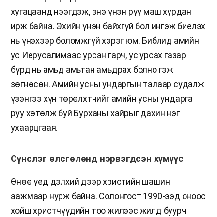
хугацаанд нээгдэж, энэ үнэн рүү маш хурдан
ирж байна. Эхийн үнэн байхгүй бол ингэж биелэх
нь үнэхээр боломжгүй хэрэг юм. Библид амийн
ус Иерусалимаас урсан гарч, ус урсах газар
бүрд нь амьд амьтан амьдрах болно гэж
зөгнөсөн. Амийн усны ундаргын талаар судалж
үзэнгээ хүн төрөлхтнийг амийн усны ундарга
руу хөтөлж буй Бурханы хайрыг дахин нэг
ухаарцгаая.
Сүнслэг өлсгөлөнд нэрвэгдсэн хүмүүс
Өнөө үед дэлхий дээр христийн шашин
аажмаар нурж байна. Солонгост 1990-ээд оноос
хойш христчүүдийн тоо жилээс жилд буурч