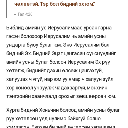
чөлөөтэй. Тэр бол бидний эх юм.”
Гал 4:26
Библид амийн ус Иерусалимаас урсан гарна
гэсэн болохоор Иерусалим нь амийн усны
ундарга буюу булаг юм. Энэ Иерусалим бол
бидний Эх. Бидний Эцэг цангасан сүнснүүдийг
амийн усны булаг болсон Иерусалим Эх рүү
хөтөлж, биднийг дахин өлсөж цангахгүй,
халууцах ч үгүй, нар юм уу ямар ч халуун зүйл
хор хөнөөл учруулж чадахааргүй, мөнхийн
тэнгэрийн хаанчлалд орохыг зөвшөөрсөн юм.
Хурга бидний Хоньчин болоод амийн усны булаг
руу хөтөлсөн үед нулимс байхгүй болно
хэмээсэн. Бурхан бидний өнгөрсөн хугацаанд