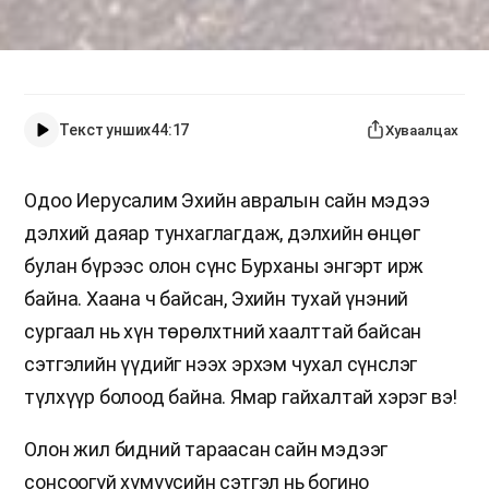
Текст унших
44:17
Хуваалцах
Одоо Иерусалим Эхийн авралын сайн мэдээ
дэлхий даяар тунхаглагдаж, дэлхийн өнцөг
булан бүрээс олон сүнс Бурханы энгэрт ирж
байна. Хаана ч байсан, Эхийн тухай үнэний
сургаал нь хүн төрөлхтний хаалттай байсан
сэтгэлийн үүдийг нээх эрхэм чухал сүнслэг
түлхүүр болоод байна. Ямар гайхалтай хэрэг вэ!
Олон жил бидний тараасан сайн мэдээг
сонсоогүй хүмүүсийн сэтгэл нь богино