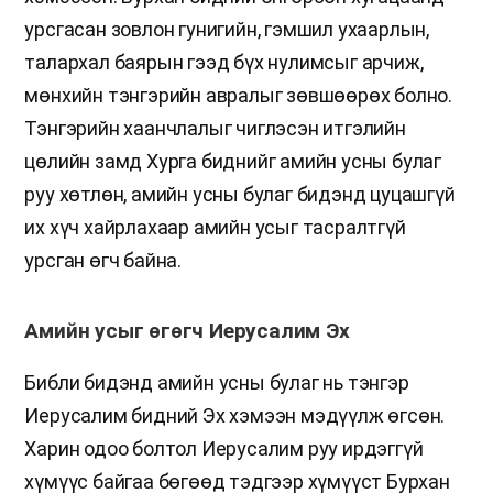
урсгасан зовлон гунигийн, гэмшил ухаарлын,
талархал баярын гээд бүх нулимсыг арчиж,
мөнхийн тэнгэрийн авралыг зөвшөөрөх болно.
Тэнгэрийн хаанчлалыг чиглэсэн итгэлийн
цөлийн замд Хурга биднийг амийн усны булаг
руу хөтлөн, амийн усны булаг бидэнд цуцашгүй
их хүч хайрлахаар амийн усыг тасралтгүй
урсган өгч байна.
Амийн усыг өгөгч Иерусалим Эх
Библи бидэнд амийн усны булаг нь тэнгэр
Иерусалим бидний Эх хэмээн мэдүүлж өгсөн.
Харин одоо болтол Иерусалим руу ирдэггүй
хүмүүс байгаа бөгөөд тэдгээр хүмүүст Бурхан