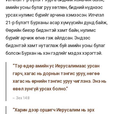
амийн усны булаг руу хөтлөн, бидний нүднээс
урсах нулимс бүрийг арчина хэмээсэн. Илчлэл
21-р бүлэгт Бурханы асар хүмүүсийн дунд байж,
Өөрийн биеэр бидэнтэй хамт байн, нулимс
бүрийг арчиж өгнө гэж айлдсан. Эндээс
бидэнтэй хамт нутаглаж буй амийн усны булаг
болсон Бурхан нь хэн гэдгийг мэдэх хэрэгтэй.
“Тэр өдөр амийн ус Иерусалимаас урсан
гарч, хагас нь дорнын тэнгис уруу, нөгөө
хагас нь өрнийн тэнгис уруу чиглэнэ. Энэ нь
өвөл зунгүй урсах болно.”
Зех 14:8
“Харин дээр оршигч Иерусалим нь эрх