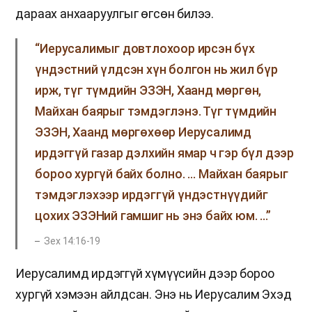
дараах анхааруулгыг өгсөн билээ.
“Иерусалимыг довтлохоор ирсэн бүх
үндэстний үлдсэн хүн болгон нь жил бүр
ирж, түг түмдийн ЭЗЭН, Хаанд мөргөн,
Майхан баярыг тэмдэглэнэ. Түг түмдийн
ЭЗЭН, Хаанд мөргөхөөр Иерусалимд
ирдэггүй газар дэлхийн ямар ч гэр бүл дээр
бороо хургүй байх болно. … Майхан баярыг
тэмдэглэхээр ирдэггүй үндэстнүүдийг
цохих ЭЗЭНий гамшиг нь энэ байх юм. …”
Зех 14:16-19
Иерусалимд ирдэггүй хүмүүсийн дээр бороо
хургүй хэмээн айлдсан. Энэ нь Иерусалим Эхэд