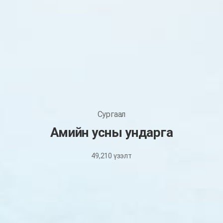
Сургаал
Амийн усны ундарга
49,210
үзэлт
August
13,
2025