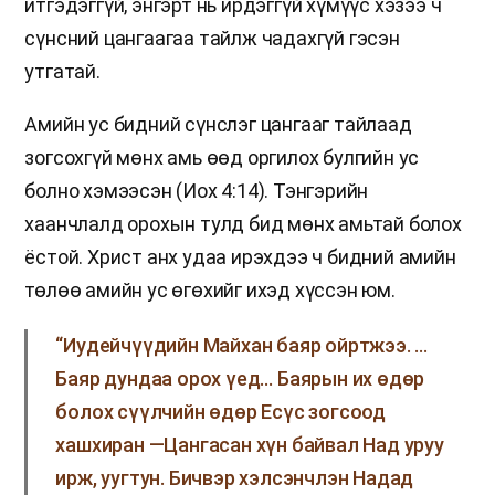
итгэдэггүй, энгэрт нь ирдэггүй хүмүүс хэзээ ч
сүнсний цангаагаа тайлж чадахгүй гэсэн
утгатай.
Амийн ус бидний сүнслэг цангааг тайлаад
зогсохгүй мөнх амь өөд оргилох булгийн ус
болно хэмээсэн (Иох 4:14). Тэнгэрийн
хаанчлалд орохын тулд бид мөнх амьтай болох
ёстой. Христ анх удаа ирэхдээ ч бидний амийн
төлөө амийн ус өгөхийг ихэд хүссэн юм.
“Иудейчүүдийн Майхан баяр ойртжээ. …
Баяр дундаа орох үед… Баярын их өдөр
болох сүүлчийн өдөр Есүс зогсоод
хашхиран —Цангасан хүн байвал Над уруу
ирж, уугтун. Бичвэр хэлсэнчлэн Надад