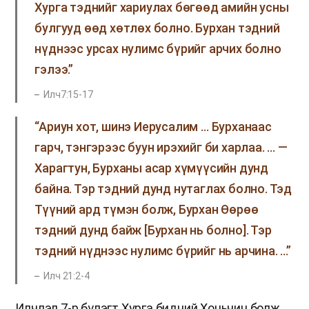
Хурга тэднийг хариулах бөгөөд амийн усны
булгууд өөд хөтлөх болно. Бурхан тэдний
нүднээс урсах нулимс бүрийг арчих болно
гэлээ.”
Илч7:15-17
“Ариун хот, шинэ Иерусалим … Бурханаас
гарч, тэнгэрээс буун ирэхийг би харлаа. … —
Харагтун, Бурханы асар хүмүүсийн дунд
байна. Тэр тэдний дунд нутаглах болно. Тэд
Түүний ард түмэн болж, Бурхан Өөрөө
тэдний дунд байж [Бурхан нь болно]. Тэр
тэдний нүднээс нулимс бүрийг нь арчина. …”
Илч 21:2-4
Илчлэл 7-р бүлэгт Хурга бидний Хоньчин болж,