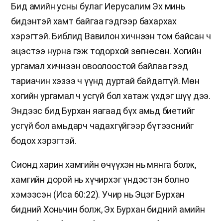
Бид амийн усны булаг Иерусалим Эх минь
бидэнтэй хамт байгаа гэдгээр бахархах
хэрэгтэй. Библид Вавилон хичнээн том байсан ч
эцэстээ нурна гэж тодорхой зөгнөсөн. Хогийн
ургамал хичнээн овоолоостой байлаа гээд
тариачин хэзээ ч үүнд дуртай байдаггүй. Мөн
хогийн ургамал ч усгүй бол хатаж үхдэг шүү дээ.
Эндээс бид Бурхан яагаад бүх амьд биетийг
усгүй бол амьдарч чадахгүйгээр бүтээснийг
бодох хэрэгтэй.
Сионд харин хамгийн өчүүхэн нь мянга болж,
хамгийн дорой нь хүчирхэг үндэстэн болно
хэмээсэн (Иса 60:22). Учир нь Эцэг Бурхан
бидний Хоньчин болж, Эх Бурхан бидний амийн