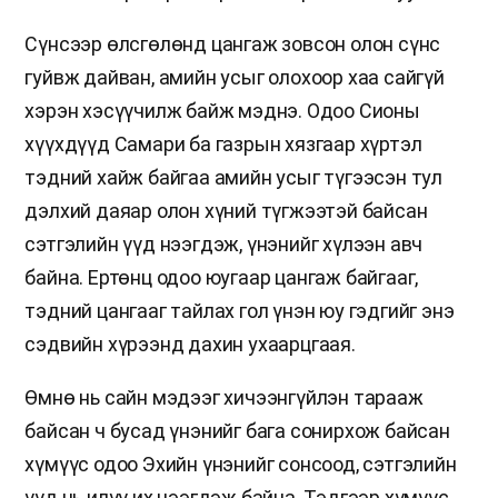
Сүнсээр өлсгөлөнд цангаж зовсон олон сүнс
гуйвж дайван, амийн усыг олохоор хаа сайгүй
хэрэн хэсүүчилж байж мэднэ. Одоо Сионы
хүүхдүүд Самари ба газрын хязгаар хүртэл
тэдний хайж байгаа амийн усыг түгээсэн тул
дэлхий даяар олон хүний түгжээтэй байсан
сэтгэлийн үүд нээгдэж, үнэнийг хүлээн авч
байна. Ертөнц одоо юугаар цангаж байгааг,
тэдний цангааг тайлах гол үнэн юу гэдгийг энэ
сэдвийн хүрээнд дахин ухаарцгаая.
Өмнө нь сайн мэдээг хичээнгүйлэн тарааж
байсан ч бусад үнэнийг бага сонирхож байсан
хүмүүс одоо Эхийн үнэнийг сонсоод, сэтгэлийн
үүд нь илүү их нээгдэж байна. Тэдгээр хүмүүс