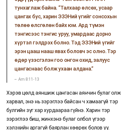
тунхаглаж байна. “Талхаар өлсөх, усаар
цангах бус, харин ЭЗЭНий үгийг сонсохын
төлөө өлсгөлөн байх юм. Ард түмэн
тэнгисээс тэнгис уруу, умардаас дорно
хүртэл гэлдрэх болно. Тэд ЭЗЭНий үгийг
эрэн цааш нааш явах боловч эс олно. Тэр
өдөр үзэсгэлэн гоо онгон охид, залуус
цангаснаас болж ухаан алдана.”
Am 8:11-13
Хэрэв цөлд аяншиж цангасан аянчин булаг олж
харвал, энэ нь зэрэглээ байсан ч хамаагүй тэр
булгийн зүг хар хурдаараа гүйнэ. Харин тэр
зэрэглээ биш, жинхэнэ булаг олбол үгээр
хэлэхийн аргагүй баярлан хөөрөх болов уу.