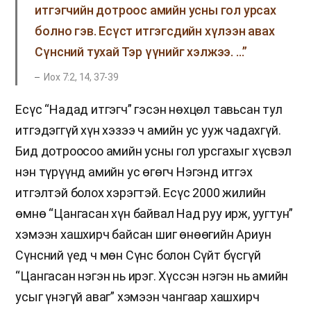
итгэгчийн дотроос амийн усны гол урсах
болно гэв. Есүст итгэгсдийн хүлээн авах
Сүнсний тухай Тэр үүнийг хэлжээ. …”
Иох 7:2, 14, 37-39
Есүс “Надад итгэгч” гэсэн нөхцөл тавьсан тул
итгэдэггүй хүн хэзээ ч амийн ус ууж чадахгүй.
Бид дотроосоо амийн усны гол урсгахыг хүсвэл
нэн түрүүнд амийн ус өгөгч Нэгэнд итгэх
итгэлтэй болох хэрэгтэй. Есүс 2000 жилийн
өмнө “Цангасан хүн байвал Над руу ирж, уугтун”
хэмээн хашхирч байсан шиг өнөөгийн Ариун
Сүнсний үед ч мөн Сүнс болон Сүйт бүсгүй
“Цангасан нэгэн нь ирэг. Хүссэн нэгэн нь амийн
усыг үнэгүй аваг” хэмээн чангаар хашхирч