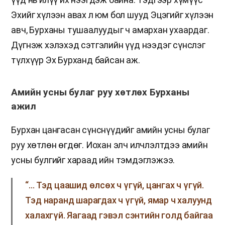
Эхийг хүлээн авах л юм бол шууд Эцэгийг хүлээн
авч, Бурханы тушаалуудыг ч амархан ухаардаг.
Дүгнэж хэлэхэд сэтгэлийн үүд нээдэг сүнслэг
түлхүүр Эх Бурханд байсан аж.
Амийн усны булаг руу хөтлөх Бурханы
ажил
Бурхан цангасан сүнснүүдийг амийн усны булаг
руу хөтлөн өгдөг. Иохан элч илчлэлтдээ амийн
усны булгийг хараад ийн тэмдэглэжээ.
“… Тэд цаашид өлсөх ч үгүй, цангах ч үгүй.
Тэд наранд шарагдах ч үгүй, ямар ч халуунд
халахгүй. Яагаад гэвэл сэнтийн голд байгаа