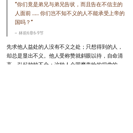
“你们竟是弟兄与弟兄告状，而且告在不信主的
人面前 …… 你们岂不知不义的人不能承受上帝的
国吗？”
林前6章6-9节
先求他人益处的人没有不义之处；只想得到的人，
却总是显出不义。他人受称赞就斜眼以待，自命清
高，引起种种不合；这种人会因魔鬼给的扭曲的
心，受到无止境的痛苦。
他的名字不能被记在生命册上，最终会听到“不能承
受上帝之国”的可怕的审判。想要彼此分享好东西的
有福之心，才能被记在生命册上，听到上帝的称
赞。希望各位常以美好的心，将我们的福音生活体
质化。