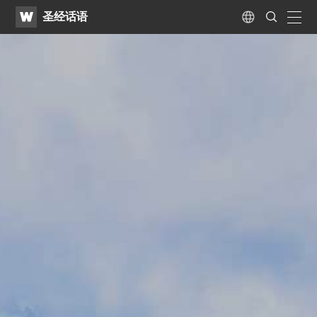
WATV
Search
圣经话语
Submit
naviga
Language