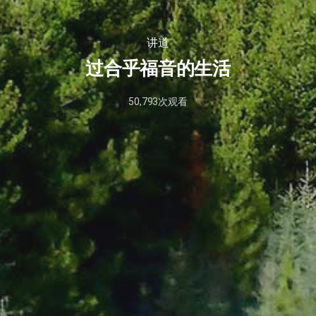
讲道
过合乎福音的生活
50,793
次观看
2026
年
1
月
25
日