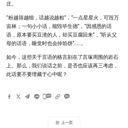
庄。
“粉越筛越细，话越说越粗”，“一点星星火，可毁万
亩林；一句小小话，能毁毕生德”，“因感恩的话
语，原本要买豆渣的人，却买豆腐回来”，“听从父
母的话语，睡觉时也会掉馅饼”……。
如今，这些关于言语的格言刻在了言塚周围的岩石
上。那么，我们说话之前，是否也应该再三考虑，
此话要不要埋藏于心中呢？
카
카
오
톡
上一页
공