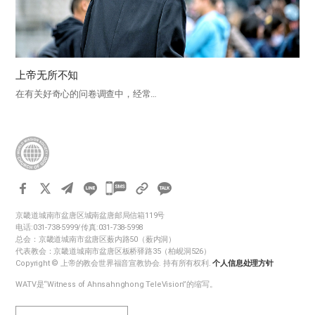
上帝无所不知
在有关好奇心的问卷调查中，经常…
카
카
京畿道城南市盆唐区城南盆唐邮局信箱119号
오
电话:031-738-5999/传真:031-738-5998
톡
总会：京畿道城南市盆唐区薮内路50（薮内洞）
代表教会：京畿道城南市盆唐区板桥驿路35（柏岘洞526）
공
Copyright © 上帝的教会世界福音宣教协会. 持有所有权利.
个人信息处理方针
유
WATV是“Witness of Ahnsahnghong TeleVision”的缩写。
하
기