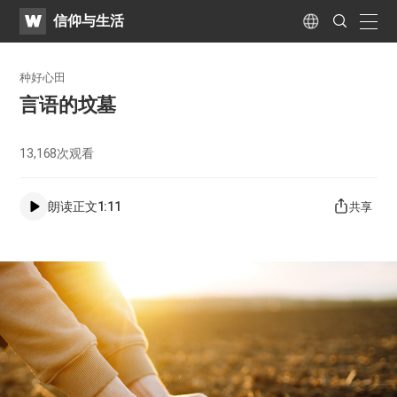
WATV
Search
信仰与生活
Submit
naviga
Language
种好心田
言语的坟墓
13,168
次观看
朗读正文
1:11
共享