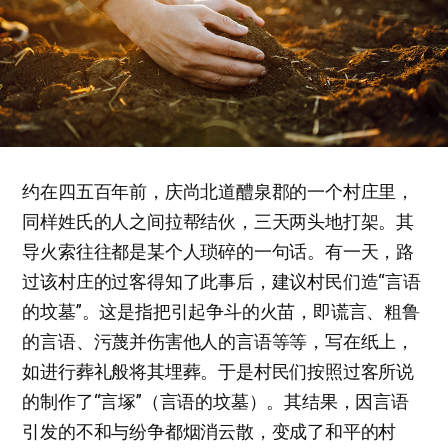
约在四五百年前，庆尚北道醴泉郡的一个村庄里，
同样姓氏的人之间拉帮结伙，三天两头地打架。其
导火索往往都是某个人琐碎的一句话。有一天，路
过该村庄的过客得知了此事后，建议村民们造“言语
的坟墓”。这是指把引起争斗的火苗，即谎言、粗鲁
的言语、污蔑并伤害他人的言语等等，写在纸上，
如进行葬礼般将其埋葬。于是村民们按照过客所说
的制作了“言塚”（言语的坟墓）。其结果，因言语
引发的不和与纷争都烟消云散，变成了和平的村