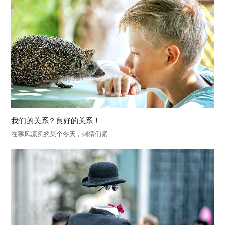
我们的关系？良好的关系！
在寒风凛冽的某个冬天，刺猬们紧…