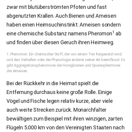
zwar mit blutüberströmten Pfoten und fast
abgenutzten Krallen. Auch Bienen und Ameisen
haben einen Heimsuchinstinkt: Ameisen sondern
1
eine chemische Substanz namens Pheromon
ab
und finden über diesen Geruch ihren Heimweg.
1. Pheromon: Ein chemischer Stoff, der von einem Tier freigesetzt wird
und das Verhalten oder die Physiologie anderer seiner Art beeinflusst. Es
gibt Aggregationspheromone der Honigbienen und Spurenphermone
der Ameisen.
Bei der Rückkehr in die Heimat spielt die
Entfernung durchaus keine große Rolle. Einige
Vögel und Fische legen relativ kurze, aber viele
auch weite Strecken zurück. Monarchfalter
bewältigen zum Beispiel mit ihren winzigen, zarten
Flügeln 5.000 km von den Vereinigten Staaten nach