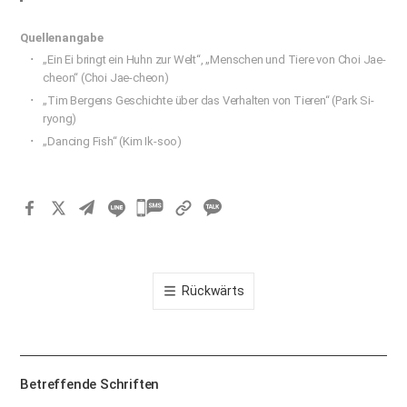
Quellenangabe
„Ein Ei bringt ein Huhn zur Welt“, „Menschen und Tiere von Choi Jae-
cheon“ (Choi Jae-cheon)
„Tim Bergens Geschichte über das Verhalten von Tieren“ (Park Si-
ryong)
„Dancing Fish“ (Kim Ik-soo)
카
카
오
톡
Rückwärts
공
유
하
기
Betreffende Schriften