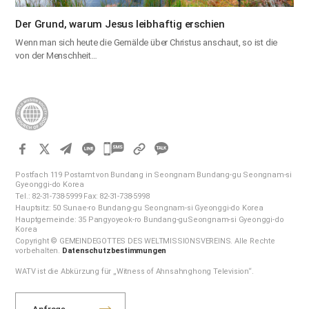
Der Grund, warum Jesus leibhaftig erschien
Wenn man sich heute die Gemälde über Christus anschaut, so ist die
von der Menschheit…
카
카
Postfach 119 Postamt von Bundang in Seongnam Bundang-gu Seongnam-si
오
Gyeonggi-do Korea
Tel.: 82-31-738-5999 Fax: 82-31-738-5998
톡
Hauptsitz: 50 Sunae-ro Bundang-gu Seongnam-si Gyeonggi-do Korea
공
Hauptgemeinde: 35 Pangyoyeok-ro Bundang-guSeongnam-si Gyeonggi-do
Korea
유
Copyright © GEMEINDEGOTTES DES WELTMISSIONSVEREINS. Alle Rechte
하
vorbehalten.
Datenschutzbestimmungen
기
WATV ist die Abkürzung für „Witness of Ahnsahnghong Television“.