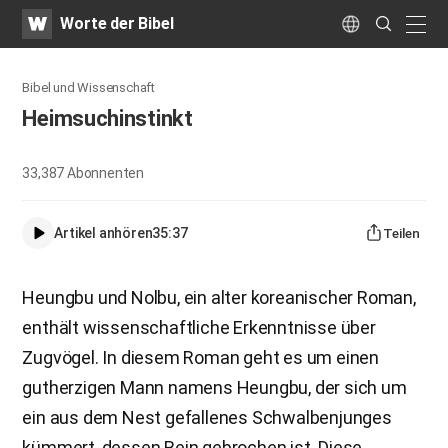
WATV
Search
Worte der Bibel
Submit
naviga
Language
Bibel und Wissenschaft
Heimsuchinstinkt
33,387
Abonnenten
Artikel anhören
35:37
Teilen
Heungbu und Nolbu, ein alter koreanischer Roman,
enthält wissenschaftliche Erkenntnisse über
Zugvögel. In diesem Roman geht es um einen
gutherzigen Mann namens Heungbu, der sich um
ein aus dem Nest gefallenes Schwalbenjunges
kümmert, dessen Bein gebrochen ist. Diese