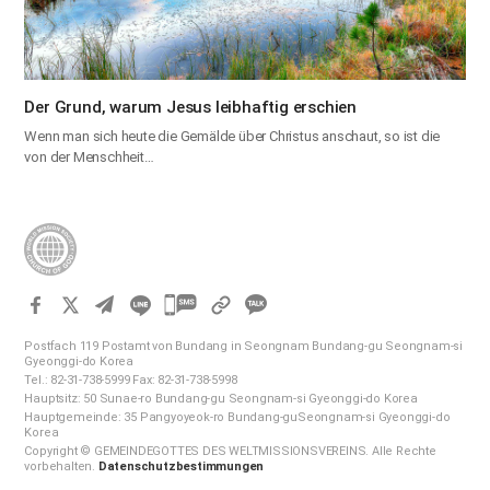
Der Grund, warum Jesus leibhaftig erschien
Wenn man sich heute die Gemälde über Christus anschaut, so ist die
von der Menschheit…
카
카
Postfach 119 Postamt von Bundang in Seongnam Bundang-gu Seongnam-si
오
Gyeonggi-do Korea
Tel.: 82-31-738-5999 Fax: 82-31-738-5998
톡
Hauptsitz: 50 Sunae-ro Bundang-gu Seongnam-si Gyeonggi-do Korea
공
Hauptgemeinde: 35 Pangyoyeok-ro Bundang-guSeongnam-si Gyeonggi-do
Korea
유
Copyright © GEMEINDEGOTTES DES WELTMISSIONSVEREINS. Alle Rechte
하
vorbehalten.
Datenschutzbestimmungen
기