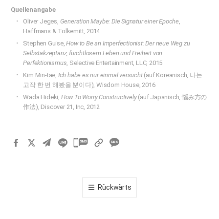
Quellenangabe
Oliver Jeges,
Generation Maybe: Die Signatur einer Epoche
,
Haffmans & Tolkemitt, 2014
Stephen Guise,
How to Be an Imperfectionist: Der neue Weg zu
Selbstakzeptanz, furchtlosem Leben und Freiheit von
Perfektionismus
, Selective Entertainment, LLC, 2015
Kim Min-tae,
Ich habe es nur einmal versucht
(auf Koreanisch, 나는
고작 한 번 해봤을 뿐이다), Wisdom House, 2016
Wada Hideki,
How To Worry Constructively
(auf Japanisch, 惱み方の
作法), Discover 21, Inc, 2012
카
카
오
톡
Rückwärts
공
유
하