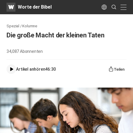
WATV
Search
Worte der Bibel
Submit
naviga
Language
Spezial / Kolumne
Die große Macht der kleinen Taten
34,087
Abonnenten
Artikel anhören
46:30
Teilen