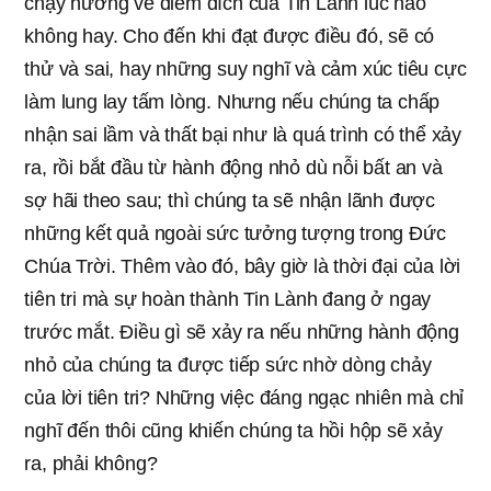
chạy hướng về điểm đích của Tin Lành lúc nào
không hay. Cho đến khi đạt được điều đó, sẽ có
thử và sai, hay những suy nghĩ và cảm xúc tiêu cực
làm lung lay tấm lòng. Nhưng nếu chúng ta chấp
nhận sai lầm và thất bại như là quá trình có thể xảy
ra, rồi bắt đầu từ hành động nhỏ dù nỗi bất an và
sợ hãi theo sau; thì chúng ta sẽ nhận lãnh được
những kết quả ngoài sức tưởng tượng trong Đức
Chúa Trời. Thêm vào đó, bây giờ là thời đại của lời
tiên tri mà sự hoàn thành Tin Lành đang ở ngay
trước mắt. Điều gì sẽ xảy ra nếu những hành động
nhỏ của chúng ta được tiếp sức nhờ dòng chảy
của lời tiên tri? Những việc đáng ngạc nhiên mà chỉ
nghĩ đến thôi cũng khiến chúng ta hồi hộp sẽ xảy
ra, phải không?