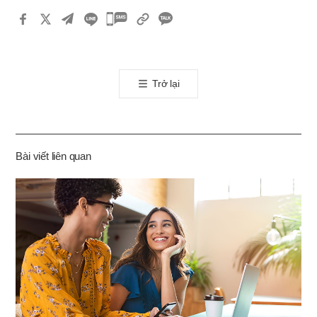
카
카
오
톡
Trở lại
공
유
하
기
Bài viết liên quan