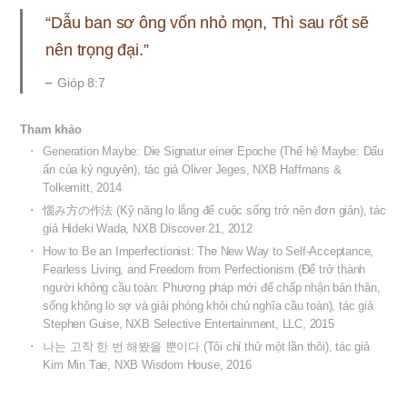
“Dẫu ban sơ ông vốn nhỏ mọn, Thì sau rốt sẽ
nên trọng đại.”
Gióp 8:7
Tham khảo
Generation Maybe: Die Signatur einer Epoche (Thế hệ Maybe: Dấu
ấn của kỷ nguyên), tác giả Oliver Jeges, NXB Haffmans &
Tolkemitt, 2014
惱み方の作法 (Kỹ năng lo lắng để cuộc sống trở nên đơn giản), tác
giả Hideki Wada, NXB Discover 21, 2012
How to Be an Imperfectionist: The New Way to Self-Acceptance,
Fearless Living, and Freedom from Perfectionism (Để trở thành
người không cầu toàn: Phương pháp mới để chấp nhận bản thân,
sống không lo sợ và giải phóng khỏi chủ nghĩa cầu toàn), tác giả
Stephen Guise, NXB Selective Entertainment, LLC, 2015
나는 고작 한 번 해봤을 뿐이다 (Tôi chỉ thử một lần thôi), tác giả
Kim Min Tae, NXB Wisdom House, 2016