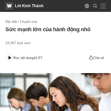
WATV
Search
Lời Kinh Thánh
Submit
Language
naviga
Đặc biệt / Chuyên mục
Sức mạnh lớn của hành động nhỏ
33,957
lượt xem
Đọc nội dung
41:57
Chia sẻ