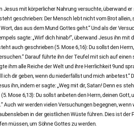
n Jesus mit körperlicher Nahrung versuchte, überwand er 
steht geschrieben: Der Mensch lebt nicht vom Brot allein,
 Wort, das aus dem Mund Gottes geht.“ Und als der Versuc
mpels sagte: „Wirf dich hinab!“, überwand Jesus ihn mit 
eht auch geschrieben (5. Mose 6,16): Du sollst den Herrn
versuchen.“ Darauf führte ihn der Teufel mit sich auf einen
gte ihm alle Reiche der Welt und ihre Herrlichkeit 9und spr
ill ich dir geben, wenn du niederfällst und mich anbetest.“ 
us ihn, indem er sagte: „Weg mit dir, Satan! Denn es steh
(5. Mose 6,13): Du sollst anbeten den Herrn, deinen Gott, 
en.“ Auch wir werden vielen Versuchungen begegnen, wenn 
aubensleben in der geistlichen Wüste führen. Dies ist der 
ufen müssen, um Söhne Gottes zu werden.