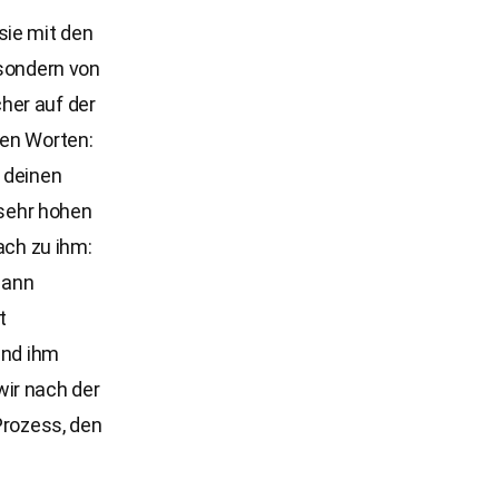
sie mit den
 sondern von
her auf der
den Worten:
, deinen
 sehr hohen
ach zu ihm:
Dann
t
und ihm
wir nach der
Prozess, den