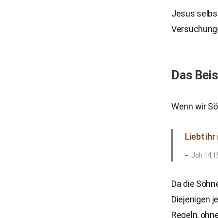
Jesus selbs
Versuchunge
Das Bei
Wenn wir Sö
Liebt ih
Joh 14,1
Da die Söhn
Diejenigen 
Regeln, ohne