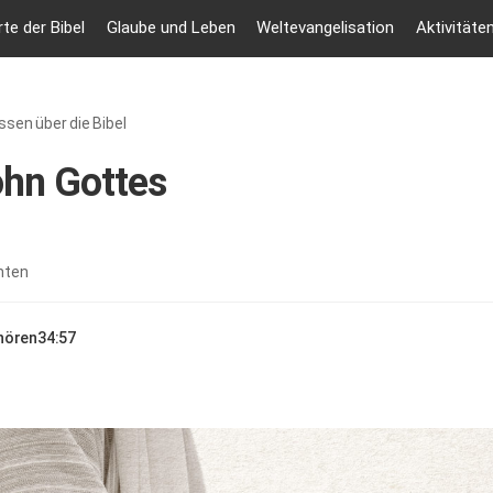
te der Bibel
Glaube und Leben
Weltevangelisation
Aktivitäte
sen über die Bibel
ohn Gottes
nten
nhören
34:57