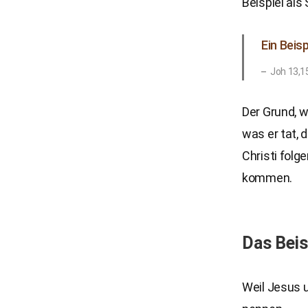
Beispiel als
Ein Beis
Joh 13,1
Der Grund, w
was er tat, 
Christi fol
kommen.
Das Beis
Weil Jesus 