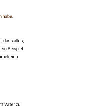
n habe.
, dass alles,
dem Beispiel
mmelreich
tt Vater zu