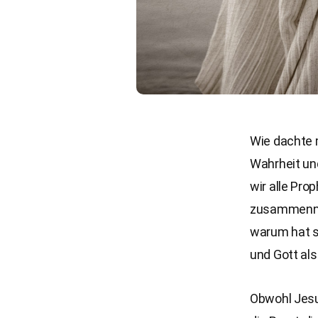
Wie dachte 
Wahrheit un
wir alle Pr
zusammenneh
warum hat si
und Gott als
Obwohl Jesu