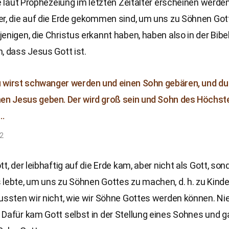
ie laut Prophezeiung im letzten Zeitalter erscheinen werde
er, die auf die Erde gekommen sind, um uns zu Söhnen Got
enigen, die Christus erkannt haben, haben also in der Bibel
, dass Jesus Gott ist.
u wirst schwanger werden und einen Sohn gebären, und du 
n Jesus geben. Der wird groß sein und Sohn des Höchst
 …
32
tt, der leibhaftig auf die Erde kam, aber nicht als Gott, son
lebte, um uns zu Söhnen Gottes zu machen, d. h. zu Kinde
wussten wir nicht, wie wir Söhne Gottes werden können. N
Dafür kam Gott selbst in der Stellung eines Sohnes und g