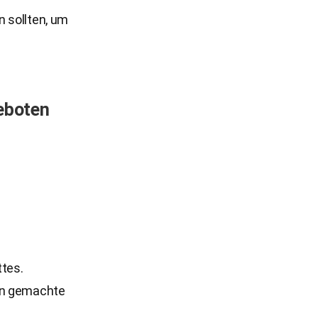
n sollten, um
eboten
ttes.
hen gemachte