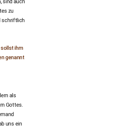
n, sind auch
tes zu
 schriftlich
sollst ihm
en genannt
dern als
rn Gottes.
iemand
ab uns ein