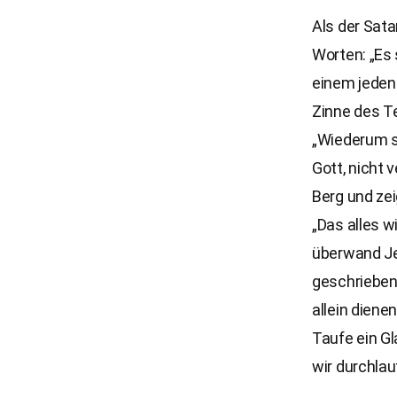
Als der Sata
Worten: „Es 
einem jeden
Zinne des Te
„Wiederum st
Gott, nicht 
Berg und zei
„Das alles w
überwand Jes
geschrieben 
allein dien
Taufe ein Gl
wir durchla