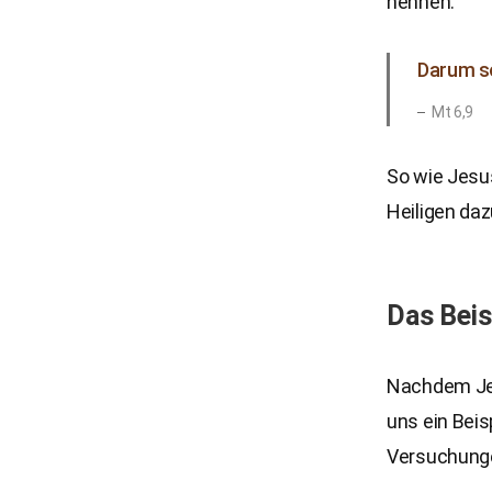
nennen.
Darum so
Mt 6,9
So wie Jesu
Heiligen daz
Das Beis
Nachdem Jes
uns ein Beis
Versuchunge