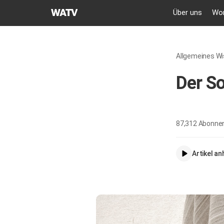
GEMEINDE
Über uns
Wor
GOTTES
DES
WELTMISSIONSVEREINS
Allgemeines Wis
Der S
87,312
Abonne
Artikel a