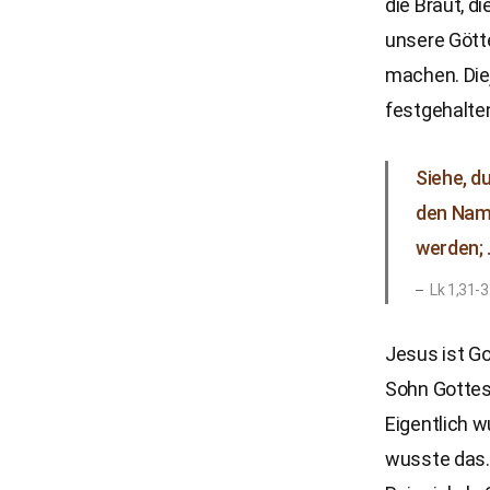
die Braut, d
unsere Gött
machen. Diej
festgehalten
Siehe, d
den Name
werden;
Lk 1,31-
Jesus ist Go
Sohn Gottes 
Eigentlich 
wusste das. 