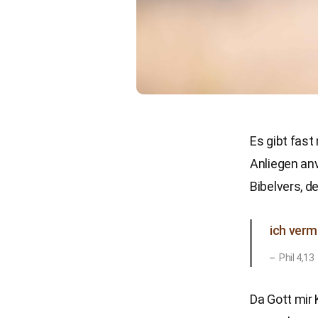
Es gibt fast
Anliegen anv
Bibelvers, d
ich verm
Phil 4,13
Da Gott mir 