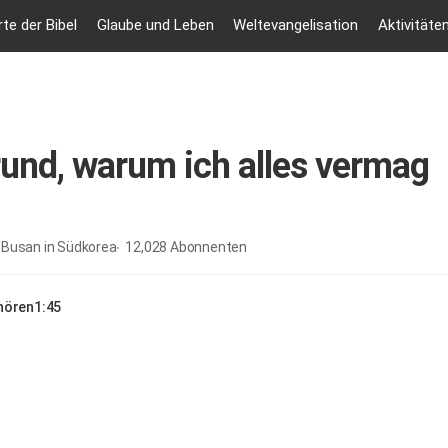
te der Bibel
Glaube und Leben
Weltevangelisation
Aktivitäte
und, warum ich alles vermag
 Busan in Südkorea
12,028
Abonnenten
nhören
1:45