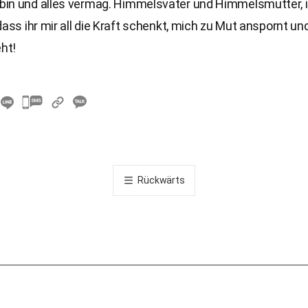
in und alles vermag. Himmelsvater und Himmelsmutter, 
dass ihr mir all die Kraft schenkt, mich zu Mut anspornt u
eht!
카
카
오
톡
공
Rückwärts
유
하
기