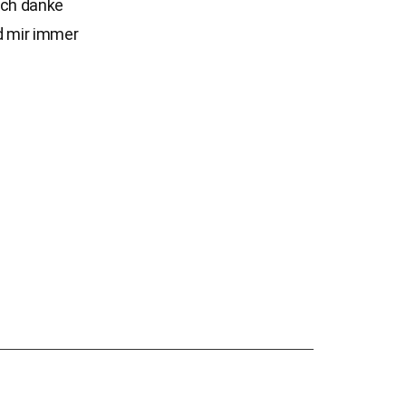
ich danke
nd mir immer