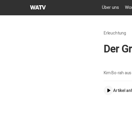
GEMEINDE
Über uns
Wor
GOTTES
DES
WELTMISSIONSVEREINS
Erleuchtung
Der Gr
Kim Bo-rah aus
Artikel a