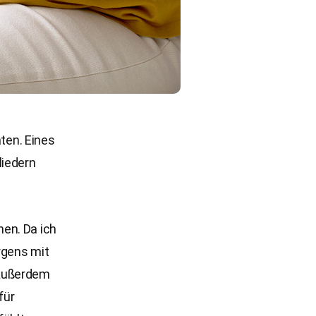
äten. Eines
liedern
en. Da ich
rgens mit
 Außerdem
für