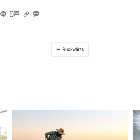
카
카
오
톡
공
Rückwärts
유
하
기