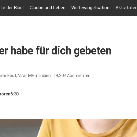
te der Bibel
Glaube und Leben
Weltevangelisation
Aktivitäte
er habe für dich gebeten
irar East, Virar, MH in Indien
19,204
Abonnenten
nhören
6:30