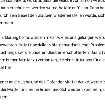
Jesus bereits wusste, dass der Glaube von Simon Petrus
tans erschüttert werden würde, betete er für ihn. Dann b
durch sein Gebet den Glauben wiederherstellen würde, sic
ümmern.
e Erklärung hörte, wurde mir klar, wie es uns gelungen war,
ewahren, trotz finanzieller Nöte, gesundheitlicher Proble
suchung usw., die unseren Glauben erschütterten. Das ist a
mmlischen Mutter zu verdanken, die ohne Unterlass für die
et hat.
mer an die Liebe und das Opfer der Mutter denke, werde i
der Mutter um meine Brüder und Schwestern kümmern, s
scht.