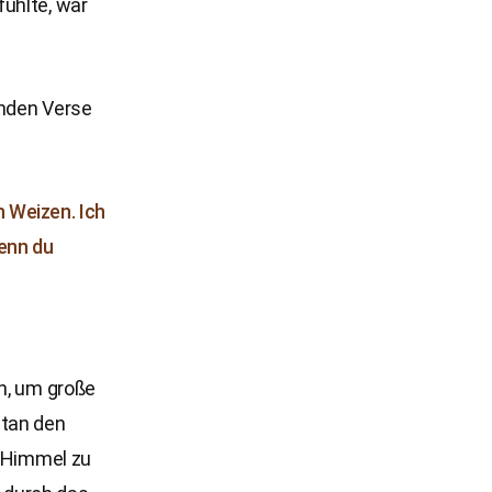
ühlte, war
enden Verse
n Weizen. Ich
wenn du
en, um große
atan den
n Himmel zu