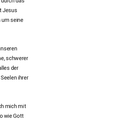
 durch das
at Jesus
h um seine
 unseren
me, schwerer
lles der
 Seelen ihrer
ch mich mit
o wie Gott