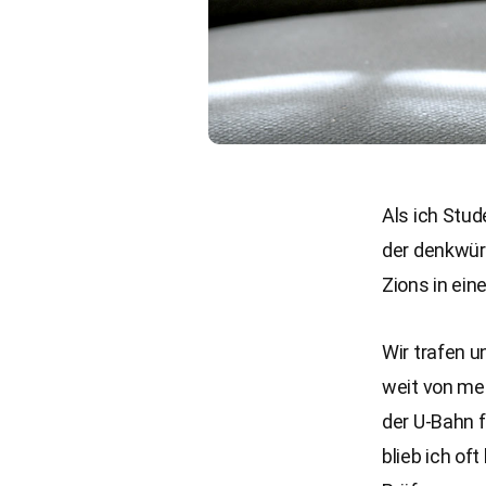
Als ich Stud
der denkwürd
Zions in ein
Wir trafen 
weit von me
der U-Bahn 
blieb ich of