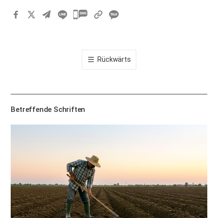
카
카
오
톡
Rückwärts
공
유
하
기
Betreffende Schriften