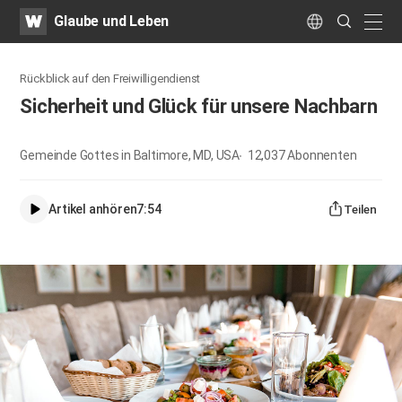
WATV
Search
Glaube und Leben
Submit
naviga
Language
Rückblick auf den Freiwilligendienst
Sicherheit und Glück für unsere Nachbarn
Gemeinde Gottes in Baltimore, MD, USA
12,037
Abonnenten
Artikel anhören
7:54
Teilen