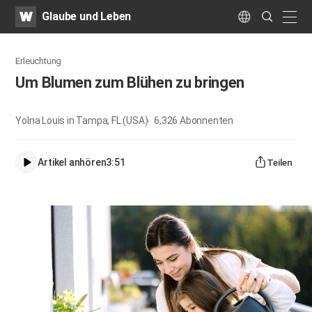
WATV
Search
Glaube und Leben
Submit
naviga
Language
Erleuchtung
Um Blumen zum Blühen zu bringen
Yolna Louis in Tampa, FL (USA)
6,326
Abonnenten
Artikel anhören
3:51
Teilen