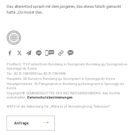
Das ältere Kind sprach mit dem jüngeren, das etwas falsch gemacht
hatte. „Du musst das…
카
카
Postfach 119 Postamt von Bundang in Seongnam Bundang-gu Seongnam-si
오
Gyeonggi-do Korea
Tel.: 82-31-738-5999 Fax: 82-31-738-5998
톡
Hauptsitz: 50 Sunae-ro Bundang-gu Seongnam-si Gyeonggi-do Korea
공
Hauptgemeinde: 35 Pangyoyeok-ro Bundang-guSeongnam-si Gyeonggi-do
Korea
유
Copyright © GEMEINDEGOTTES DES WELTMISSIONSVEREINS. Alle Rechte
하
vorbehalten.
Datenschutzbestimmungen
기
WATV ist die Abkürzung für „Witness of Ahnsahnghong Television“.
Anfrage