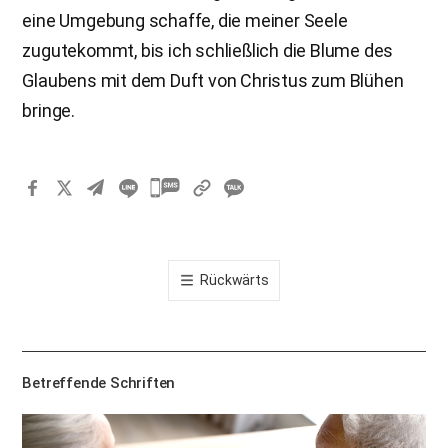
eine Umgebung schaffe, die meiner Seele
zugutekommt, bis ich schließlich die Blume des
Glaubens mit dem Duft von Christus zum Blühen
bringe.
카
카
오
톡
Rückwärts
공
유
하
기
Betreffende Schriften