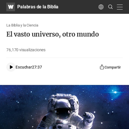
WATV
Search
Palabras de la Biblia
Submit
navig
Language
La Biblia y la Ciencia
El vasto universo, otro mundo
76,170
visualizaciones
Escuchar
27:37
Compartir