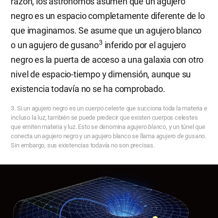
razón, los astrónomos asumen que un agujero
negro es un espacio completamente diferente de lo
que imaginamos. Se asume que un agujero blanco
3
o un agujero de gusano
inferido por el agujero
negro es la puerta de acceso a una galaxia con otro
nivel de espacio-tiempo y dimensión, aunque su
existencia todavía no se ha comprobado.
3. Si un agujero negro es un cuerpo celeste que succiona toda la materia e
incluso la luz, también se puede predecir que existen cuerpos celestes
que emiten materia y luz. Esto se denomina
agujero blanco
, y un túnel que
conecta un agujero negro y un agujero blanco se llama
agujero de gusano
.
Sin embargo, sus existencias todavía no son precisas.