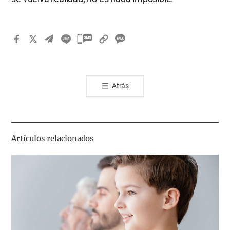
카
카
오
톡
Atrás
공
유
하
기
Artículos relacionados