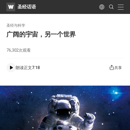
WATV
Search
圣经话语
Submit
naviga
Language
圣经与科学
广阔的宇宙，另一个世界
76,302
次观看
朗读正文
7:18
共享