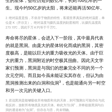
生的星体，会经历短到数亿年，长则100亿年的一
生。现今约50亿岁的太阳，将来还能再活50亿年。
2. 绝对温度是指，不依存于物质的特性，客观世界真实的绝对温度，单
位是 K（开尔文）。绝对温度与摄氏温度的刻度相同，比摄氏温度高
273.15℃，因此千万 K 约等于千万℃。
​寿命将尽的星体，会进入下一阶段，其中最具代表
的就是黑洞。由庞大的星体转化而成的黑洞，其密
度极高，是能以巨大的重力吸收光的天体。由于巨
大的重力，黑洞附近的时空极其扭曲。因此天文学
家们预测，黑洞是与我们的想象完全不同的另一个
次元空间。而且如今虽未能证实其存在，但认为由
3
黑洞推测出来的白洞和虫洞
，也是能通向另一时空
和另一次元的关键入口。
3. 若说黑洞是能够吸收所有物质和光的天体，则可预测出可能存在与此
相反的，放射所有物质及光的天体。称此为“白洞”，并将链接黑洞与白
洞的通道称为“虫洞”。但存在与否，尚未明确。