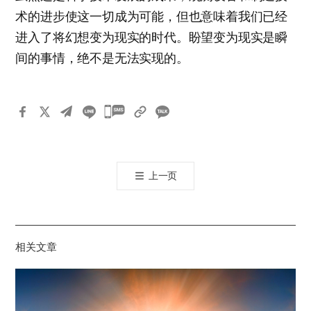
术的进步使这一切成为可能，但也意味着我们已经
进入了将幻想变为现实的时代。盼望变为现实是瞬
间的事情，绝不是无法实现的。
카
카
오
톡
上一页
공
유
하
기
相关文章