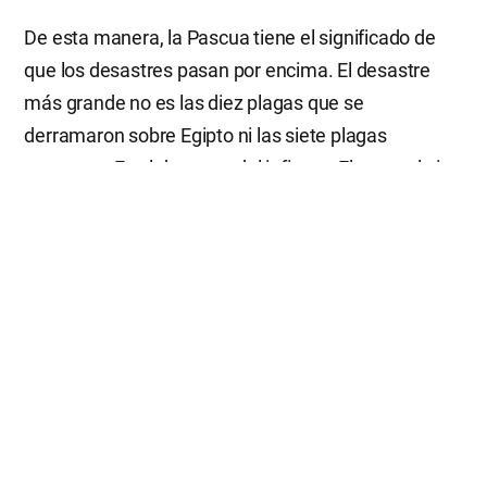
De esta manera, la Pascua tiene el significado de
que los desastres pasan por encima. El desastre
más grande no es las diez plagas que se
derramaron sobre Egipto ni las siete plagas
postreras. Es el desastre del infierno. El pan y el vino
de la Pascua no son simplemente pan y vino, sino
que tienen la promesa de Dios de salvarnos del
desastre del infierno.
Es por eso que Jesús deseó ansiosamente celebrar
la Pascua con sus discípulos antes de sufrir. En ese
momento, Jesús ya sabía que el día siguiente sería
crucificado y sufriría un gran dolor, siendo insultado
y ridiculizado delante de muchas personas.
Pensando en su inminente sufrimiento, oró en el