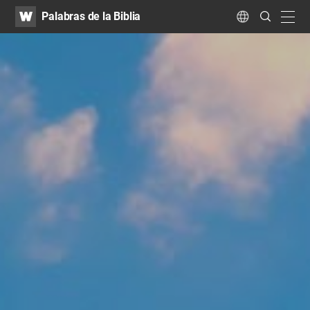
WATV
Search
Palabras de la Biblia
Submit
navig
Language