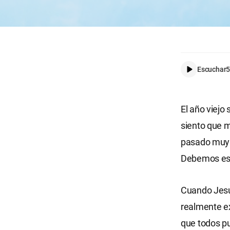
Escuchar
5
El año viejo
siento que m
pasado muy r
Debemos esta
Cuando Jesús
realmente ex
que todos pu