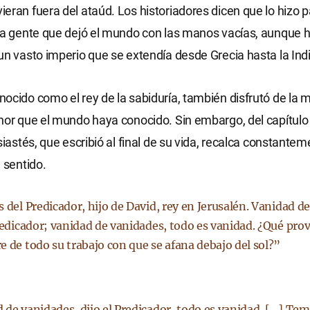
eran fuera del ataúd. Los historiadores dicen que lo hizo p
la gente que dejó el mundo con las manos vacías, aunque 
un vasto imperio que se extendía desde Grecia hasta la Indi
ocido como el rey de la sabiduría, también disfrutó de la 
nor que el mundo haya conocido. Sin embargo, del capítulo 
siastés, que escribió al final de su vida, recalca constantem
 sentido.
 del Predicador, hijo de David, rey en Jerusalén. Vanidad d
Predicador; vanidad de vanidades, todo es vanidad. ¿Qué pro
e de todo su trabajo con que se afana debajo del sol?”
 de vanidades, dijo el Predicador, todo es vanidad. […] Teme