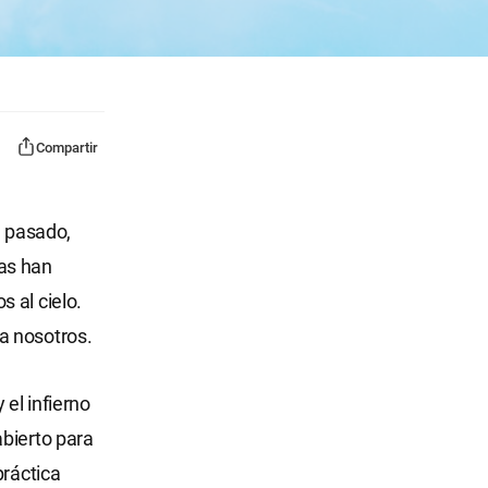
Compartir
l pasado,
as han
 al cielo.
a nosotros.
 el infierno
abierto para
práctica