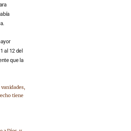
ara
había
a.
mayor
1 al 12 del
ente que la
e vanidades,
vecho tiene
 a Dios, y