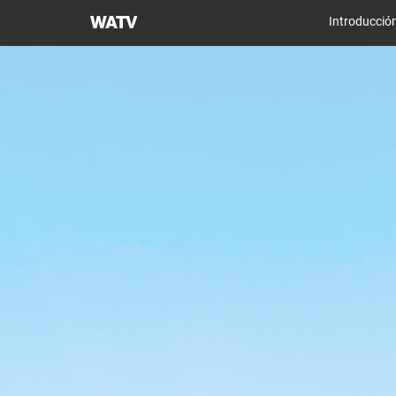
Iglesia
Introducció
de
Dios
Sociedad
Misionera
Mundial