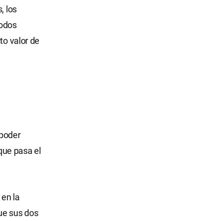
, los
todos
to valor de
 poder
que pasa el
 en la
ue sus dos