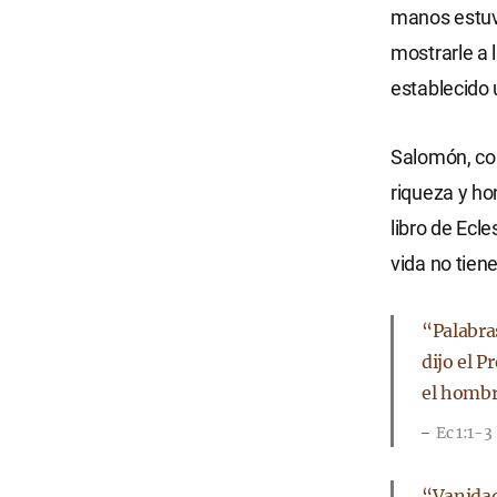
manos estuvi
mostrarle a 
establecido 
Salomón, con
riqueza y ho
libro de Ecle
vida no tiene
“Palabras
dijo el 
el hombr
Ec 1:1-3
“Vanidad