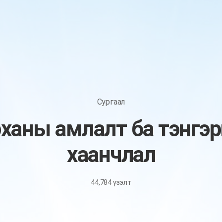
Сургаал
рханы амлалт ба тэнгэ
хаанчлал​
44,784
үзэлт
October
2,
2023