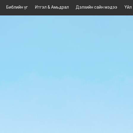
Библийн үг
Итгэл & Амьдрал
Дэлхийн сайн мэдээ
Үйл