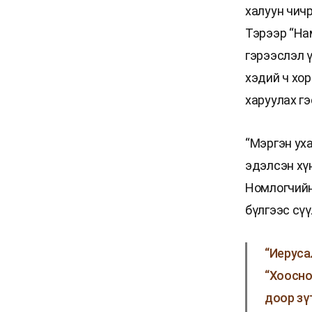
халуун чич
Тэрээр “Нам
гэрээслэл ү
хэдий ч хор
харуулах г
“Мэргэн уха
эдэлсэн хү
Номлогчийн
бүлгээс сүү
“Иеруса
“Хоосно
доор зү