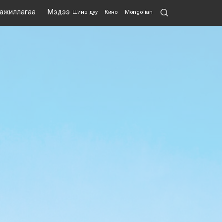
Search
 ажиллагаа
Мэдээ
Шинэ дуу
Кино
Mongolian
Submit