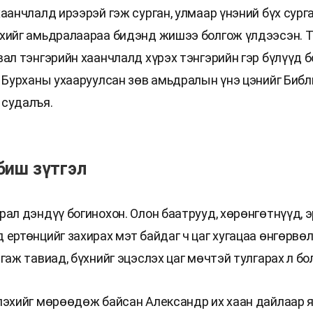
хаанчлалд ирээрэй гэж сурган, улмаар үнэний бүх сург
хийг амьдралаараа бидэнд жишээ болгож үлдээсэн. 
вал тэнгэрийн хаанчлалд хүрэх тэнгэрийн гэр бүлүүд 
, Бурханы ухааруулсан зөв амьдралын үнэ цэнийг Биб
судалъя.
биш зүтгэл
рал дэндүү богинохон. Олон баатрууд, хөрөнгөтнүүд, э
 ертөнцийг захирах мэт байдаг ч цаг хугацаа өнгөрвө
гаж тавиад, бүхнийг эцэслэх цаг мөчтэй тулгарах л бо
лэхийг мөрөөдөж байсан Александр их хаан дайлаар 