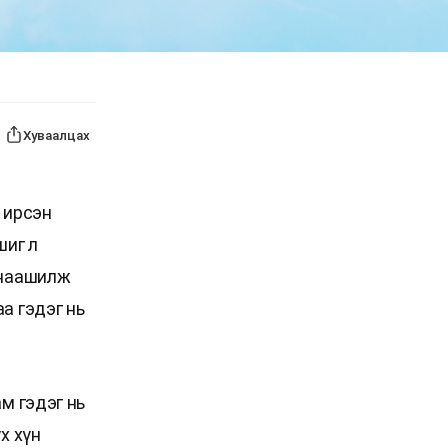
Хуваалцах
 ирсэн
шиг л
 наашилж
а гэдэг нь
м гэдэг нь
х хүн