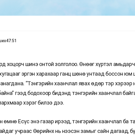
ших
47:51
ард хоцорч шинэ онтой золголоо. Өнөөг хүртэл амьдарч
 хугацааг эргэн харахаар ганц шөнө унтаад боссон юм 
санагдана. “Тэнгэрийн хаанчлал явах өдөр тэр хэрээр
байна” гээд бодохоор бидэнд тэнгэрийн хаанчлал байга
лархмаар хэрэг билээ дээ.
 өмнө Есүс энэ газар ирээд, тэнгэрийн хаанчлал ба та
айдаг учраас Өөрийнх нь нээсэн замыг сайн дагаад, бү