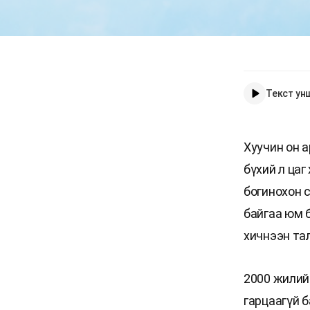
Текст ун
Хуучин он 
бүхий л цаг
богинохон 
байгаа юм 
хичнээн та
2000 жилийн
гарцаагүй б