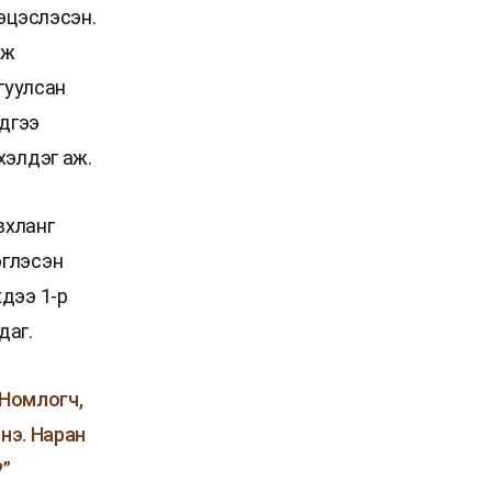
эцэслэсэн.
эж
гуулсан
эдгээ
хэлдэг аж.
вхланг
эглэсэн
дээ 1-р
даг.
 Номлогч,
нэ. Наран
?”