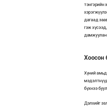
тэнгэрийн 
хэрэгжүүлэ
дагаад заа
гэж хүсээд
дамжуулан 
Хоосон 
Хүний амьд
мэдэлтнүүд
бүхнээ буул
Дэлхийг эз