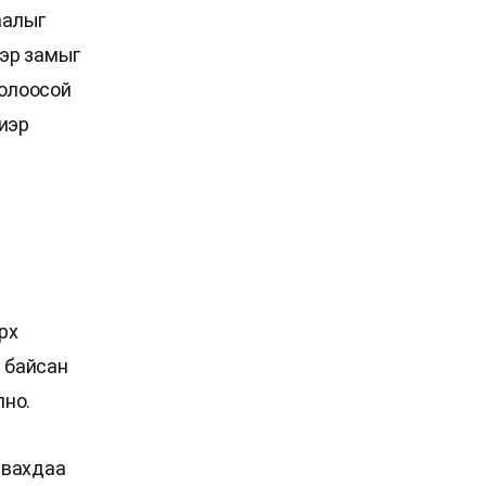
аалыг
Тэр замыг
болоосой
лиэр
рх
л байсан
лно.
явахдаа