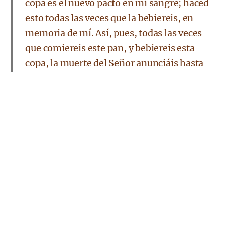
copa es el nuevo pacto en mi sangre; haced
esto todas las veces que la bebiereis, en
memoria de mí. Así, pues, todas las veces
que comiereis este pan, y bebiereis esta
copa, la muerte del Señor anunciáis hasta
que él venga.”
1 Co 11:23-26
El apóstol Pablo dijo a los santos de la iglesia
primitiva que no era su propia enseñanza sino que
recibió del Señor lo que también les había
enseñado, y luego les explicó la ceremonia de la
Pascua y les pidió celebrarla hasta que el Señor
viniera. La enseñanza que Pablo recibió de Jesús
era guardar la Pascua. La Pascua que estamos