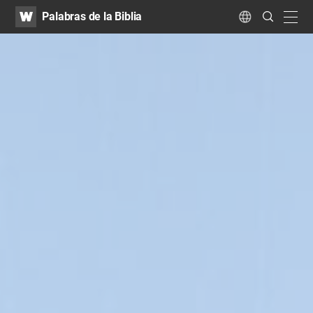
WATV
Search
Palabras de la Biblia
Submit
navig
Language