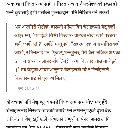
व्यवस्था नै निस्तार-चाड हो । निस्तार-चाड नै परमेश्वरको इच्छा हो
भन्ने कुरालाई हामी मत्तीको पुस्तकद्वारा पनि निश्चित गर्न सक्छौं ।
अब अखमिरी रोटीको चाडको पहिलो दिन चेलाहरूले येशूकहाँ
आएर भने, “तपाईंको निम्ति निस्‍तार-चाडको भोज खाने प्रबन्ध
हामी कहाँ गरौं ?” उहाँले भन्नुभयो, “सहरमा एक जना मानिसकहाँ
जाओ, र तिनलाई भन, ‘गुरुज्यू भन्नुहुन्छ, मेरो बेला नजिक आएको
छ । म आफ्ना चेलाहरूसँग तिम्रो घरमा निस्तार-चाड मान्नेछु’
।” तब येशूको आदेशअनुसार चेलाहरूले गरे र तिनीहरूले
निस्तार-चाडको प्रबन्ध मिलाए ।
मत्ती २६:१७-१९
यो वचनमा पनि येशूज्यू स्वयम्‌ले निस्तार-चाड मान्नेछु भन्नुहुँदै
चेलाहरूलाई निस्तार-चाडको तयारी गर्न लगाउनुभएको दृश्य देख्न
सकिन्छ । येशू ख्रीष्टले गर्नुभएका सम्पूर्ण कार्यहरू हाम्रा लागि
उदाहरण हुन् (यूह १३:१५) । येशूज्यूको सेवा-कार्यको विषयमा