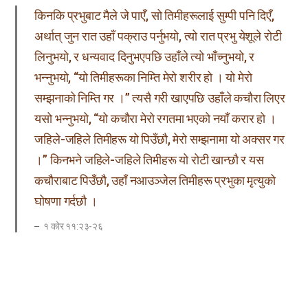
किनकि प्रभुबाट मैले जे पाएँ, सो तिमीहरूलाई सुम्‍पी पनि दिएँ,
अर्थात्‌ जुन रात उहाँ पक्राउ पर्नुभयो, त्‍यो रात प्रभु येशूले रोटी
लिनुभयो, र धन्‍यवाद दिनुभएपछि उहाँले त्‍यो भाँच्‍नुभयो, र
भन्‍नुभयो, “यो तिमीहरूका निम्‍ति मेरो शरीर हो । यो मेरो
सम्‍झनाको निम्‍ति गर ।” त्‍यसै गरी खाएपछि उहाँले कचौरा लिएर
यसो भन्‍नुभयो, “यो कचौरा मेरो रगतमा भएको नयाँ करार हो ।
जहिले-जहिले तिमीहरू यो पिउँछौ, मेरो सम्झनामा यो अक्सर गर
।” किनभने जहिले-जहिले तिमीहरू यो रोटी खान्छौ र यस
कचौराबाट पिउँछौ, उहाँ नआउञ्जेल तिमीहरू प्रभुका मृत्युको
घोषणा गर्दछौ ।
१ कोर ११:२३-२६
प्रेरित पावलले आफूले प्रभु येशूबाट जे पाए, सो सुरुको मण्डलीका
सन्तहरूलाई सुम्पी पनि दिए । येशूज्यूको अनुरोधलाई शिरोपर गर्दै
तिनले सन्तहरूलाई निस्तार-चाडको धर्मविधिबारे बताइदिए, र प्रभु