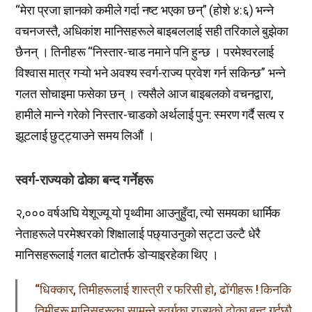
“मेरा प्रजा ज्ञानको कमीले गर्दा नष्ट भएका छन्” (होशे ४:६) भन्ने
वचनजस्तै, अधिकांश मानिसहरूले बाइबललाई सही तरिकाले बुझेका
छैनन् । तिनीहरू “निस्तार-चाड नमाने पनि हुन्छ । परमेश्वरलाई
विश्वास मात्र गऱ्यो भने अवश्य स्वर्ग-राज्य प्रवेश गर्न सकिन्छ” भन्ने
गलत सोचाइमा फसेका छन् । त्यसैले आज बाइबलको वचनद्वारा,
हामीले मान्ने गरेको निस्तार-चाडको अर्थलाई पुन: स्मरण गर्दै सत्य र
झूटलाई छुट्‌ट्याउने समय लिऔं ।
स्वर्ग-राज्यको ढोका बन्द गर्नेहरू
२,००० वर्षअघि येशूज्यू यो पृथ्वीमा आउनुहुँदा, त्यो समयका धार्मिक
नेताहरूले परमेश्वरको शिक्षालाई पछ्याउनुको सट्टा उल्टै धेरै
मानिसहरूलाई गलत बाटोतर्फ डोऱ्याइरहेका थिए ।
“धिक्कार, तिमीहरूलाई शास्त्री र फरिसी हो, ढोंगीहरू ! किनकि
तिमीहरू मानिसहरूका सामुन्ने स्वर्गका राज्यको ढोका बन्द गर्दछौ