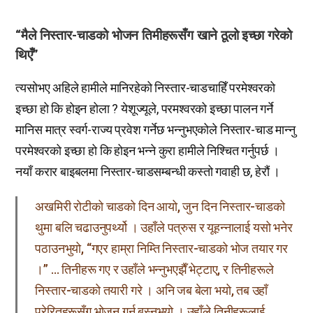
“मैले निस्तार-चाडको भोजन तिमीहरूसँग खाने ठूलो इच्छा गरेको
थिएँ”
त्यसोभए अहिले हामीले मानिरहेको निस्तार-चाडचाहिँ परमेश्वरको
इच्छा हो कि होइन होला ? येशूज्यूले, परमश्वरको इच्छा पालन गर्ने
मानिस मात्र स्वर्ग-राज्य प्रवेश गर्नेछ भन्नुभएकोले निस्तार-चाड मान्नु
परमेश्वरको इच्छा हो कि होइन भन्ने कुरा हामीले निश्चित गर्नुपर्छ ।
नयाँ करार बाइबलमा निस्तार-चाडसम्बन्धी कस्तो गवाही छ, हेरौं ।
अखमिरी रोटीको चाडको दिन आयो, जुन दिन निस्तार-चाडको
थुमा बलि चढाउनुपर्थ्यो । उहाँले पत्रुस र यूहन्नालाई यसो भनेर
पठाउनभुयो, “गएर हाम्रा निम्ति निस्तार-चाडको भोज तयार गर
।” … तिनीहरू गए र उहाँले भन्नुभएझैँ भेट्टाए, र तिनीहरूले
निस्तार-चाडको तयारी गरे । अनि जब बेला भयो, तब उहाँ
प्रेरितहरूसँग भोजन गर्न बस्नुभयो । उहाँले तिनीहरूलाई