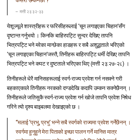
कसरी उम्कनेछौ ?”
मत्ती २३:३२-३३
येशूज्यूले शास्त्रीहरू र फरिसीहरूलाई ‘चून लगाइएका चिहान’सँग
दृष्टान्त गर्नुभयो । किनकि बाहिरपट्टि सुन्दर देखिए तापनि
भित्रपट्टि भने मरेका मान्छेका हाडहरू र सबै अशुद्धताले भरिएको
‘चून लगाइएका चिहान’जस्तै, तिनीहरू बाहिरपट्टि धर्मी देखिए तापनि
भित्रपट्टि भने कपट र दुष्टताले भरिएका थिए (मत्ती २३:२७-२८) ।
​तिनीहरूले धेरै मानिसहरूलाई स्वर्ग-राज्य प्रवेश गर्न नसक्ने गरी
बहकाएकाले तिनीहरू नरकको दण्डदेखि कदापि उम्कन सक्नेछैनन् ।
तिनीहरूले जतिसुकै स्वर्ग-राज्य प्रवेश गर्न खोजे तापनि प्रवेश निषेध
गरिने त्यो दृश्य बाइबलमा देखाइएको छ ।
“मलाई ‘प्रभु, प्रभु’ भन्ने सबै स्वर्गको राज्यमा प्रवेश गर्नेछैनन् ।
स्वर्गमा हुनुहुने मेरा पिताको इच्छा पालन गर्ने मानिस मात्र