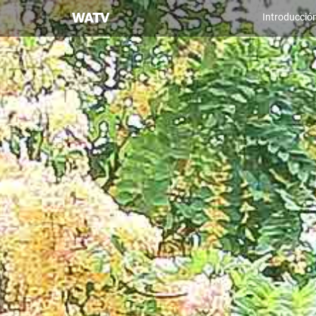
Iglesia
Introducció
de
Dios
Sociedad
Misionera
Mundial