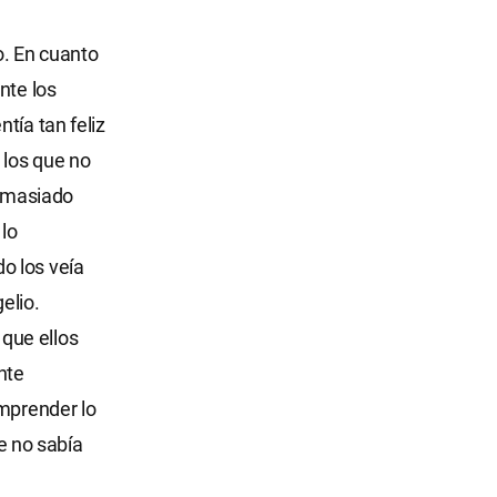
o. En cuanto
nte los
tía tan feliz
 los que no
emasiado
 lo
o los veía
elio.
que ellos
nte
omprender lo
e no sabía