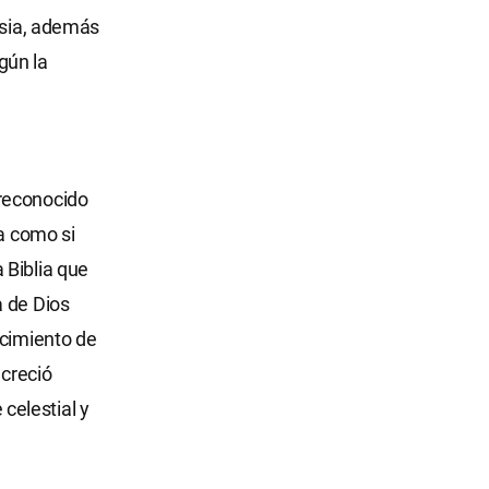
esia, además
egún la
 reconocido
da como si
 Biblia que
a de Dios
ocimiento de
 creció
celestial y