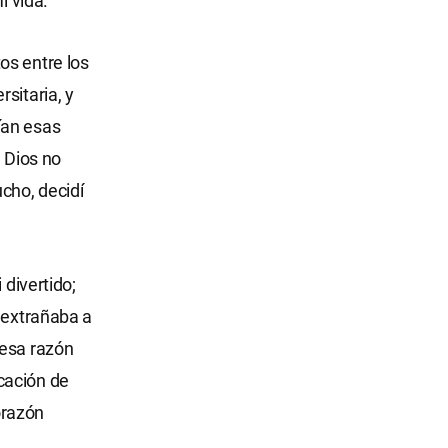
i vida.
os entre los
sitaria, y
ían esas
e Dios no
cho, decidí
 divertido;
e extrañaba a
 esa razón
cación de
orazón