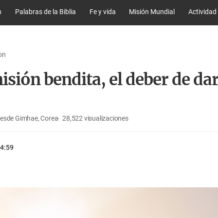
n
Palabras de la Biblia
Fe y vida
Misión Mundial
Actividad
on
sión bendita, el deber de da
desde Gimhae, Corea
28,522
visualizaciones
4:59