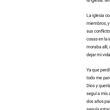
la iglesia. 
La iglesia c
miembros, y 
sus conflict
cosas en la 
moraba allí,
dejar mi vida
Ya que perdí 
todo me pare
Dios y querí
seguí a mis 
dos años pa
seguía estan