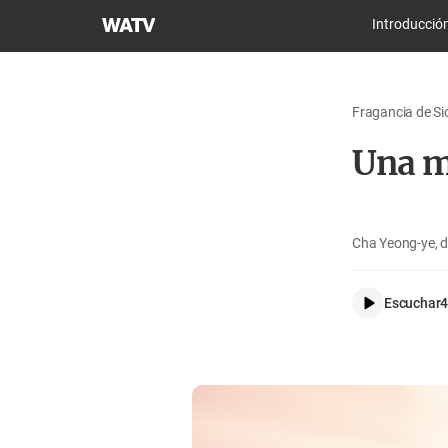
Iglesia
Introducció
de
Dios
Sociedad
Fragancia de Si
Misionera
Mundial
Una mi
Cha Yeong-ye, 
Escuchar
4