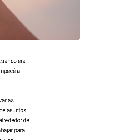
 cuando era
empecé a
varias
 de asuntos
 alrededor de
bajar para