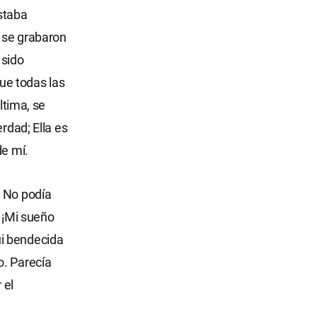
staba
n se grabaron
 sido
ue todas las
ltima, se
rdad; Ella es
de mí.
. No podía
. ¡Mi sueño
ui bendecida
o. Parecía
 el