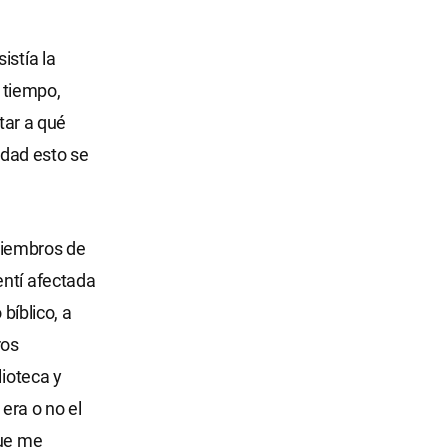
istía la
 tiempo,
tar a qué
idad esto se
miembros de
entí afectada
bíblico, a
ros
lioteca y
 era o no el
que me