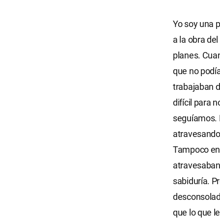
Yo soy una p
a la obra de
planes. Cuan
que no podía
trabajaban 
difícil para
seguíamos. P
atravesando
Tampoco ent
atravesaban 
sabiduría. P
desconsolad
que lo que l