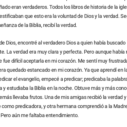
ado eran verdaderos. Todos los libros de historia de la igl
 testificaban que esto era la voluntad de Dios y la verdad. S
ñanza de la Biblia, recibí la verdad.
a de Dios, encontré al verdadero Dios a quien había buscado
e. La verdad era muy clara y perfecta. Pero aunque había
e fue difícil aceptarla en mi corazón. Me sentí muy frustra
era quedado estancado en mi corazón. Ya que aprendí en la
icar el evangelio, empecé a predicar; predicaba la palabr
ía y estudiaba la Biblia en la noche. Obtuve más y más con
además llevaba frutos. Una de mis amigas recibió la verdad y
 como predicadora, y otra hermana comprendió a la Madre 
 Pero aún me faltaba entendimiento.