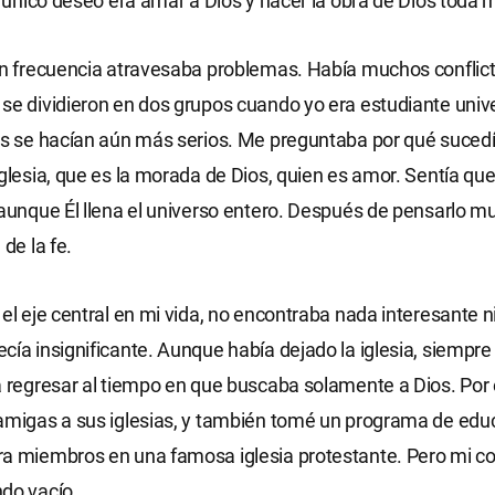
Mi único deseo era amar a Dios y hacer la obra de Dios toda m
on frecuencia atravesaba problemas. Había muchos conflict
se dividieron en dos grupos cuando yo era estudiante univer
os se hacían aún más serios. Me preguntaba por qué suced
iglesia, que es la morada de Dios, quien es amor. Sentía qu
 aunque Él llena el universo entero. Después de pensarlo mu
 de la fe.
el eje central en mi vida, no encontraba nada interesante ni
cía insignificante. Aunque había dejado la iglesia, siempr
a regresar al tiempo en que buscaba solamente a Dios. Por
amigas a sus iglesias, y también tomé un programa de edu
ra miembros en una famosa iglesia protestante. Pero mi c
do vacío.