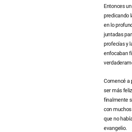
Entonces un
predicando l
en lo profun
juntadas pa
profecías y l
enfocaban fi
verdaderamen
Comencé a pr
ser más feli
finalmente 
con muchos f
que no habí
evangelio.