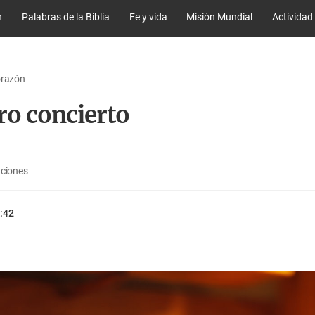
n
Palabras de la Biblia
Fe y vida
Misión Mundial
Actividad
orazón
ro concierto
aciones
:42