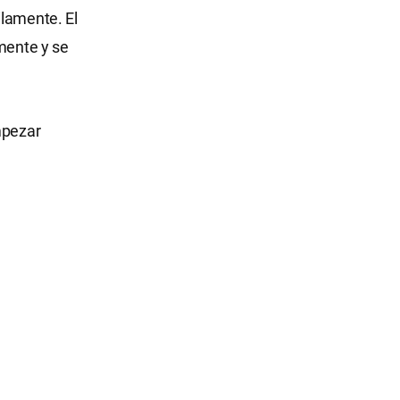
ilamente. El
smente y se
mpezar