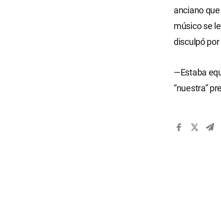
anciano que 
músico se le
disculpó por
—Estaba equi
“nuestra” pr