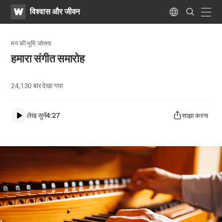
WATV
Search
विश्वास और जीवन
Submit
navig
Language
मन की भूमि जोतना
हमारा संगीत समारोह
24,130
बार देखा गया
लेख सुनें
4:27
साझा करना