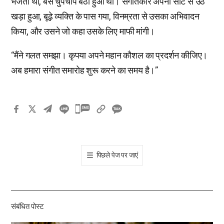
भेजता था, बस चुपचाप बैठा हुआ था। संगीतकार अपनी सीट से उठ
खड़ा हुआ, बूढ़े व्यक्ति के पास गया, विनम्रता से उसका अभिवादन
किया, और उसने जो कहा उसके लिए माफी मांगी।
“मैंने गलत समझा। कृपया अपने महान कौशल का प्रदर्शन कीजिए।
अब हमारा संगीत समारोह शुरू करने का समय है।”
카
카
오
톡
पिछले पेज पर जाएं
공
유
하
기
संबंधित पोस्ट